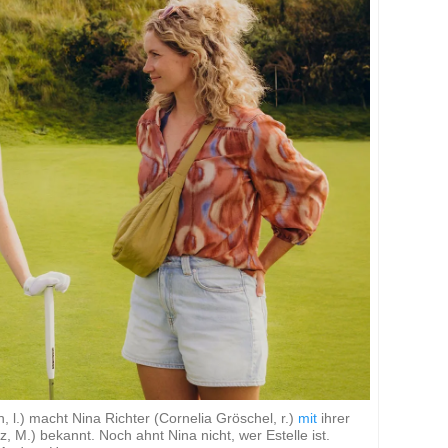
, l.) macht Nina Richter (Cornelia Gröschel, r.)
mit
ihrer
, M.) bekannt. Noch ahnt Nina nicht, wer Estelle ist.