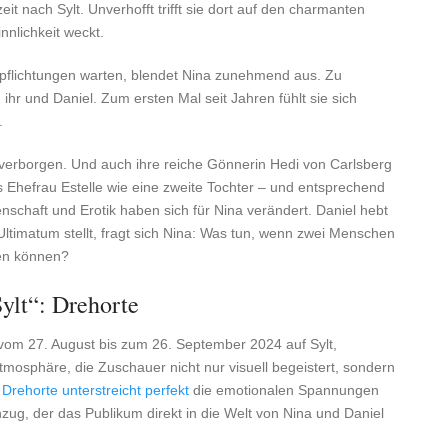
it nach Sylt. Unverhofft trifft sie dort auf den charmanten
nnlichkeit weckt.
pflichtungen warten, blendet Nina zunehmend aus. Zu
ihr und Daniel. Zum ersten Mal seit Jahren fühlt sie sich
.
ht verborgen. Und auch ihre reiche Gönnerin Hedi von Carlsberg
ls Ehefrau Estelle wie eine zweite Tochter – und entsprechend
nschaft und Erotik haben sich für Nina verändert. Daniel hebt
 Ultimatum stellt, fragt sich Nina: Was tun, wenn zwei Menschen
en können?
ylt“: Drehorte
 vom 27. August bis zum 26. September 2024 auf Sylt,
Atmosphäre, die Zuschauer nicht nur visuell begeistert, sondern
Drehorte unterstreicht perfekt
die emotionalen Spannungen
zug, der das Publikum direkt in die Welt von Nina und Daniel