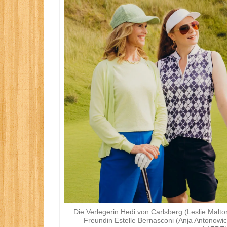
Die Verlegerin Hedi von Carlsberg (Leslie Malton
Freundin Estelle Bernasconi (Anja Antonowicz