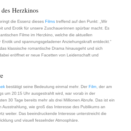
 des Herzkinos
bringt die Essenz dieses
Films
treffend auf den Punkt: „Wir
keit und Erotik für unsere Zuschauerinnen spürbar macht. Es
antischen Filme im Herzkino, welche die aktuellen
 Erotik und spannungsgeladener Anziehungskraft entdeckt.“
r das klassische romantische Drama hinausgeht und sich
abei eröffnet er neue Facetten von Leidenschaft und
re
hek
bestätigt seine Bedeutung einmal mehr. Der
Film
, der am
s um 20:15 Uhr ausgestrahlt wird, war vorab in der
en 30 Tage bereits mehr als drei Millionen Abrufe. Das ist ein
n Ausstrahlung, wie groß das Interesse des Publikums an
tz weiter. Das beeindruckende Interesse unterstreicht die
cklung und visuell fesselnder Atmosphäre.