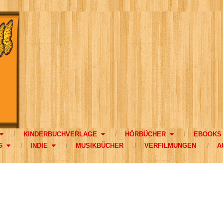
KINDERBUCHVERLAGE
HÖRBÜCHER
EBOOKS
G
INDIE
MUSIKBÜCHER
VERFILMUNGEN
A