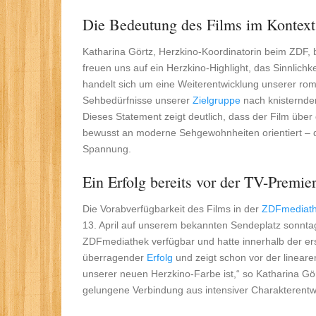
Die Bedeutung des Films im Kontext
Katharina Görtz, Herzkino-Koordinatorin beim ZDF, 
freuen uns auf ein Herzkino-Highlight, das Sinnlich
handelt sich um eine Weiterentwicklung unserer rom
Sehbedürfnisse unserer
Zielgruppe
nach knisternder
Dieses Statement zeigt deutlich, dass der Film übe
bewusst an moderne Sehgewohnheiten orientiert – d
Spannung.
Ein Erfolg bereits vor der TV-Premie
Die Vorabverfügbarkeit des Films in der
ZDFmediat
13. April auf unserem bekannten Sendeplatz sonntag
ZDFmediathek verfügbar und hatte innerhalb der erst
überragender
Erfolg
und zeigt schon vor der lineare
unserer neuen Herzkino-Farbe ist,“ so Katharina Gör
gelungene Verbindung aus intensiver Charakterentwi