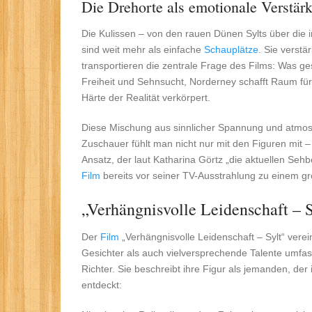
Die Drehorte als emotionale Verstärk
Die Kulissen – von den rauen Dünen Sylts über die 
sind weit mehr als einfache
Schauplätze
. Sie verstä
transportieren die zentrale Frage des Films: Was 
Freiheit und Sehnsucht, Norderney schafft Raum für 
Härte der Realität verkörpert.
Diese Mischung aus sinnlicher Spannung und atmo
Zuschauer fühlt man nicht nur mit den Figuren mit – 
Ansatz, der laut Katharina Görtz „die aktuellen Seh
Film
bereits vor seiner TV-Ausstrahlung zu einem g
„Verhängnisvolle Leidenschaft – 
Der
Film
„Verhängnisvolle Leidenschaft – Sylt“ vere
Gesichter als auch vielversprechende Talente umfass
Richter. Sie beschreibt ihre Figur als jemanden, d
entdeckt: