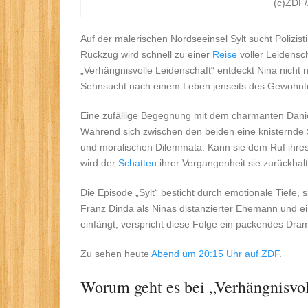
(c)ZDF
Auf der malerischen Nordseeinsel Sylt sucht Polizi
Rückzug wird schnell zu einer
Reise
voller Leidensch
„Verhängnisvolle Leidenschaft“ entdeckt Nina nicht 
Sehnsucht nach einem Leben jenseits des Gewohnt
Eine zufällige Begegnung mit dem charmanten Daniel 
Während sich zwischen den beiden eine knisternde 
und moralischen Dilemmata. Kann sie dem Ruf ihre
wird der
Schatten
ihrer Vergangenheit sie zurückhal
Die Episode „Sylt“ besticht durch emotionale Tiefe
Franz Dinda als Ninas distanzierter Ehemann und ei
einfängt, verspricht diese Folge ein packendes Dr
Zu sehen heute
Abend um 20:15 Uhr auf ZDF
.
Worum geht es bei „Verhängnisvol