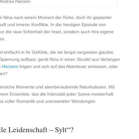
/Andrea Hansen
stin Nina nach einem Moment der Ruhe, doch ihr geplanter
aft und innerer Konflikte. In der heutigen Episode von
nur die raue Schönheit der Insel, sondern auch ihre eigene
en.
entfacht in ihr Gefühle, die sie längst vergessen glaubte.
Spannung aufbaut, gerät Nina in einen Strudel aus Verlangen
s
Herzens
folgen und sich auf das Abenteuer einlassen, oder
ten?
, sinnliche Momente und atemberaubende Naturkulissen. Mit
nem Ensemble, das die Intensität jeder Szene meisterhaft
ama voller Romantik und unerwarteter Wendungen.
le Leidenschaft – Sylt“?