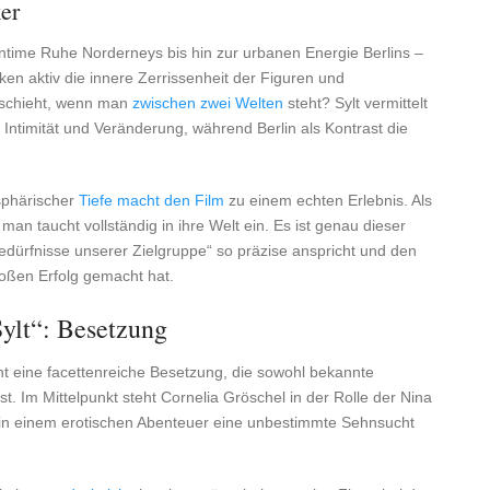
er
intime Ruhe Norderneys bis hin zur urbanen Energie Berlins –
rken aktiv die innere Zerrissenheit der Figuren und
geschieht, wenn man
zwischen zwei Welten
steht? Sylt vermittelt
Intimität und Veränderung, während Berlin als Kontrast die
sphärischer
Tiefe macht den Film
zu einem echten Erlebnis. Als
man taucht vollständig in ihre Welt ein. Es ist genau dieser
bedürfnisse unserer Zielgruppe“ so präzise anspricht und den
roßen Erfolg gemacht hat.
Sylt“: Besetzung
int eine facettenreiche Besetzung, die sowohl bekannte
t. Im Mittelpunkt steht Cornelia Gröschel in der Rolle der Nina
er in einem erotischen Abenteuer eine unbestimmte Sehnsucht