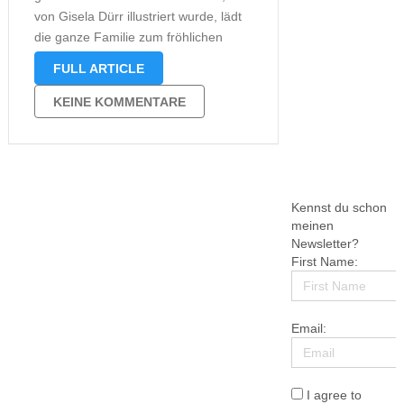
von Gisela Dürr illustriert wurde, lädt
die ganze Familie zum fröhlichen
Mitsingen und Musizieren ein. Dabei
FULL ARTICLE
schafft es Marko Simsa, das große
Weihnachtskonzert zu einem echten
KEINE KOMMENTARE
Erlebnis werden zu lassen. In einer
Mischung aus altbekannten …
Kennst du schon
meinen
Newsletter?
First Name:
Email:
I agree to