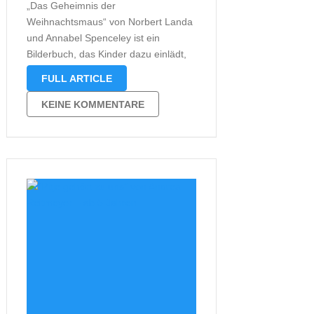
„Das Geheimnis der
Weihnachtsmaus“ von Norbert Landa
und Annabel Spenceley ist ein
Bilderbuch, das Kinder dazu einlädt,
den Weihnachtsmann und seine
FULL ARTICLE
Helfer zu Hause zu besuchen. Doch
wer wohnt eigentlich alles beim
KEINE KOMMENTARE
Weihnachtsmann? Natürlich seine
Frau, aber auch die Wichtel und dann
noch eine geheime Bewohnerin, …