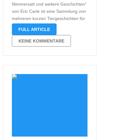
Nimmersatt und weitere Geschichten“
von Eric Carle ist eine Sammlung von
mehreren kurzen Tiergeschichten für
Kinder ab 2 Jahren. Den Anfang
FULL ARTICLE
macht bei dieser starken
Zusammenstellung „Die kleine Raupe
KEINE KOMMENTARE
Nimmersatt“, die mittlerweile ihren 50.
Geburtstag feiert. Sie frisst sich durch
einige …