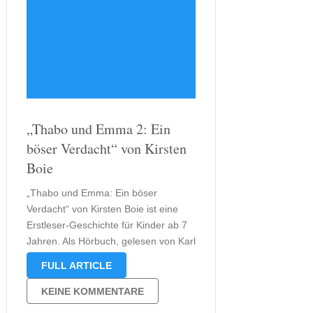
„Thabo und Emma 2: Ein
böser Verdacht“ von Kirsten
Boie
„Thabo und Emma: Ein böser
Verdacht“ von Kirsten Boie ist eine
Erstleser-Geschichte für Kinder ab 7
Jahren. Als Hörbuch, gelesen von Karl
Menrad, verbessert diese Geschichte
FULL ARTICLE
allerdings nicht das Leseverständnis,
sondern auch und insbesondere das
KEINE KOMMENTARE
Hörverständnis. Dass der Fall „Thabo