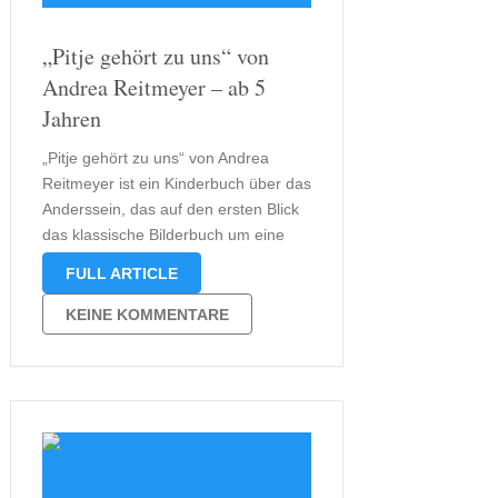
„Pitje gehört zu uns“ von
Andrea Reitmeyer – ab 5
Jahren
„Pitje gehört zu uns“ von Andrea
Reitmeyer ist ein Kinderbuch über das
Anderssein, das auf den ersten Blick
das klassische Bilderbuch um eine
Sachbuchkomponente ergänzt und
FULL ARTICLE
die Kinder so neugierig auf die
eigentliche Geschichte macht. Pitje
KEINE KOMMENTARE
wächst als Goldschopfpinguin in einer
Kaiserpinguinkolonie auf. Dass er
anders …