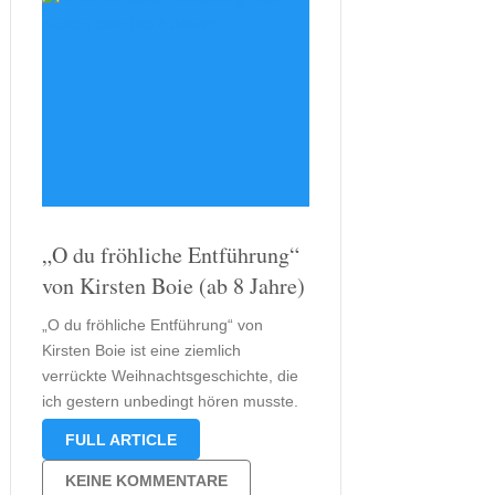
„O du fröhliche Entführung“
von Kirsten Boie (ab 8 Jahre)
„O du fröhliche Entführung“ von
Kirsten Boie ist eine ziemlich
verrückte Weihnachtsgeschichte, die
ich gestern unbedingt hören musste.
Sie machte mich neugierig, denn
FULL ARTICLE
nahezu in jeder Verbindung mit dem
Lied „O Du fröhliche“ geht es um die
KEINE KOMMENTARE