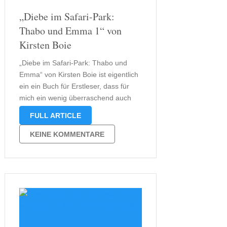
„Diebe im Safari-Park:
Thabo und Emma 1“ von
Kirsten Boie
„Diebe im Safari-Park: Thabo und
Emma“ von Kirsten Boie ist eigentlich
ein ein Buch für Erstleser, dass für
mich ein wenig überraschend auch
als Hörbuch veröffentlicht wurde.
FULL ARTICLE
Nachdem ich es angehört hatte,
wurde mir jedoch klar, warum dies
KEINE KOMMENTARE
tatsächlich sinnvoll ist. Heutzutage
wird neben dem klassischen …