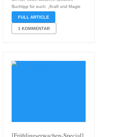
Buchtipp für euch: „Kraft und Magie
der Heilpflanzen“ von Rudi Beiser.
FULL ARTICLE
Das Buch zeigt auf angenehme Art
und Weise, die Geschichte der
1 KOMMENTAR
Heilpflanzen. Der Autor selbst
beschäftigt sich mit …
[Frühlingserwachen-Special]