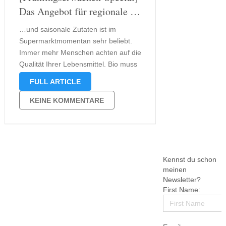
Das Angebot für regionale …
…und saisonale Zutaten ist im
Supermarktmomentan sehr beliebt.
Immer mehr Menschen achten auf die
Qualität Ihrer Lebensmittel. Bio muss
gar nicht immer sein, aber frei von
FULL ARTICLE
Zusätzen, Pestiziden und anderen
Stoffen. Lebensmittelskandale haben
KEINE KOMMENTARE
sicherlich auch ihren Teil dazu
beigetragen, dass es immer beliebter
wird, sein Obst …
Kennst du schon
meinen
Newsletter?
First Name: