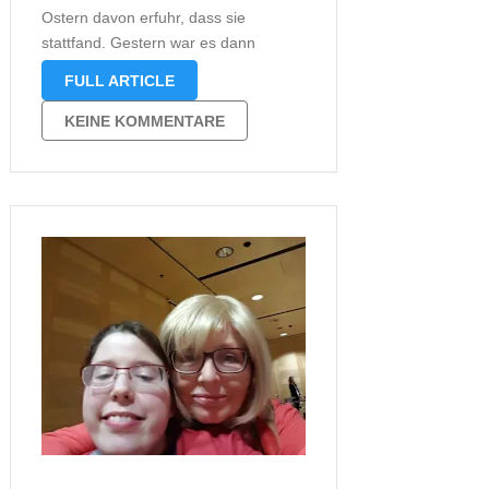
Ostern davon erfuhr, dass sie
stattfand. Gestern war es dann
soweit. Katharina Herzog las aus
FULL ARTICLE
„Immer wieder im Sommer“ im
Literaturhaus Dortmund. Ich war
KEINE KOMMENTARE
dabei Natürlich war ich zu Gast bei
dieser Lesung …