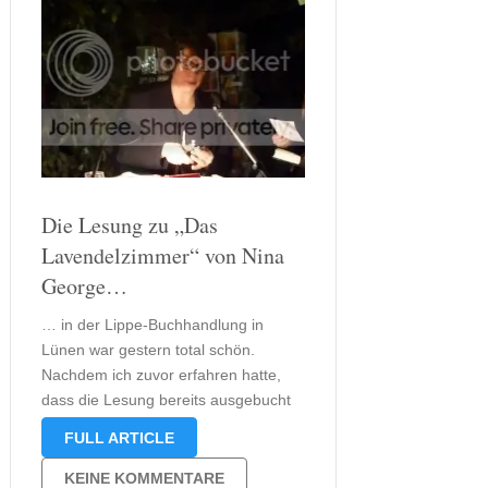
Die Lesung zu „Das
Lavendelzimmer“ von Nina
George…
… in der Lippe-Buchhandlung in
Lünen war gestern total schön.
Nachdem ich zuvor erfahren hatte,
dass die Lesung bereits ausgebucht
sei erwartete ich einen kleinen vollen
FULL ARTICLE
Bücherladen, aber ich wurde positiv
überrascht. Der Laden richtig
KEINE KOMMENTARE