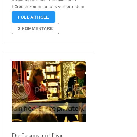
Hörbuch kommt an uns vorbei in dem
er mitspielt. Der Eberhofer Franz ist
FULL ARTICLE
praktisch der Protagonist eines
Provinzkrimis. Was womöglich ein
2 KOMMENTARE
wenig abwertend klingt, ist alles
andere als das, denn die …
Die Lesung mit Lisa