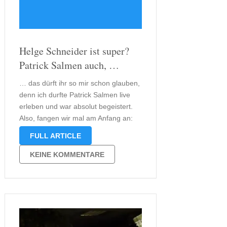
Helge Schneider ist super?
Patrick Salmen auch, …
… das dürft ihr so mir schon glauben,
denn ich durfte Patrick Salmen live
erleben und war absolut begeistert.
Also, fangen wir mal am Anfang an:
Als Droemer Knaur mir das Buch „Ich
FULL ARTICLE
habe eine Axt“ vorschlug, war ich
zunächst sehr amüsiert, denn das
KEINE KOMMENTARE
Buch „Ich habe …