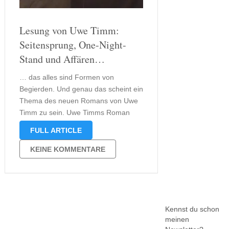
Lesung von Uwe Timm:
Seitensprung, One-Night-
Stand und Affären…
… das alles sind Formen von
Begierden. Und genau das scheint ein
Thema des neuen Romans von Uwe
Timm zu sein. Uwe Timms Roman
„Vogelweide“ beschäftigt sich mit
FULL ARTICLE
einer Form der Begierde, die so
etliche Paare betrifft oder betreffen
KEINE KOMMENTARE
könnte. In „Vogelweide“ gibt es zwei
Paare, …
Kennst du schon
meinen