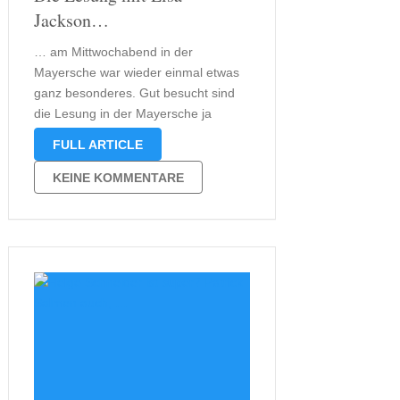
Jackson…
… am Mittwochabend in der
Mayersche war wieder einmal etwas
ganz besonderes. Gut besucht sind
die Lesung in der Mayersche ja
meistens, doch hier hatte man fast
FULL ARTICLE
das Gefühl im Wohnzimmer der
Autorin zu sitzen, denn obwohl sie
KEINE KOMMENTARE
Englisch sprach gelang es der Autorin
recht schnell …