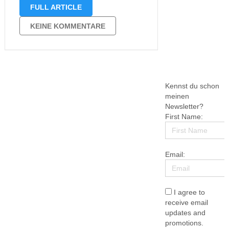
Grace College eine ganze Reihe
FULL ARTICLE
geben soll. Die Bücher sind auch
bereits durchnummeriert. Gerade
KEINE KOMMENTARE
habe ich auch, dass es …
Kennst du schon
meinen
Newsletter?
First Name:
Email:
I agree to
receive email
updates and
promotions.