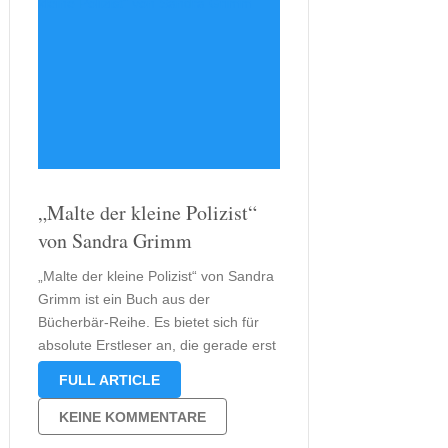
„Malte der kleine Polizist“
von Sandra Grimm
„Malte der kleine Polizist“ von Sandra
Grimm ist ein Buch aus der
Bücherbär-Reihe. Es bietet sich für
absolute Erstleser an, die gerade erst
mit dem Lesen beginnen oder
FULL ARTICLE
begonnen haben. In vielen
Bundesländern neigen sich die
KEINE KOMMENTARE
Sommerferien schon dem Ende zu.