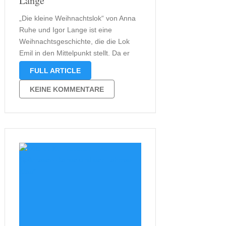
Lange
„Die kleine Weihnachtslok“ von Anna
Ruhe und Igor Lange ist eine
Weihnachtsgeschichte, die die Lok
Emil in den Mittelpunkt stellt. Da er
gerne wissen möchte, wie
FULL ARTICLE
Weihnachten ist, hat er seit Jahren
jedes Jahr zur Weihnachtszeit kein
KEINE KOMMENTARE
anderes Thema und fragt Hugo den
Hasen und die …