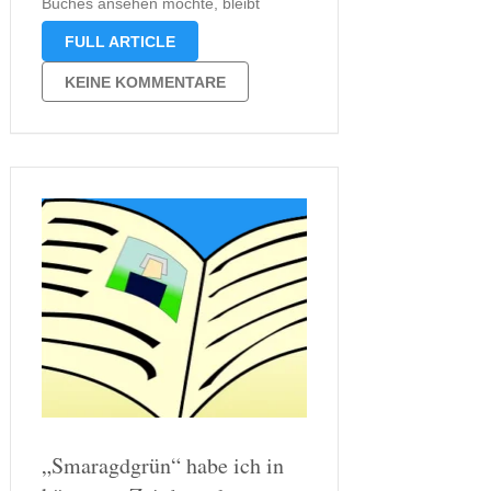
Buches ansehen möchte, bleibt
zunächst am Cover hängen. Das
FULL ARTICLE
Cover selbst signalisiert dem Leser
nämlich zweierlei: einerseits weist es
KEINE KOMMENTARE
auf eine unterschwellige Gefahr hin,
die bedrohlich wirken soll,
andererseits …
„Smaragdgrün“ habe ich in