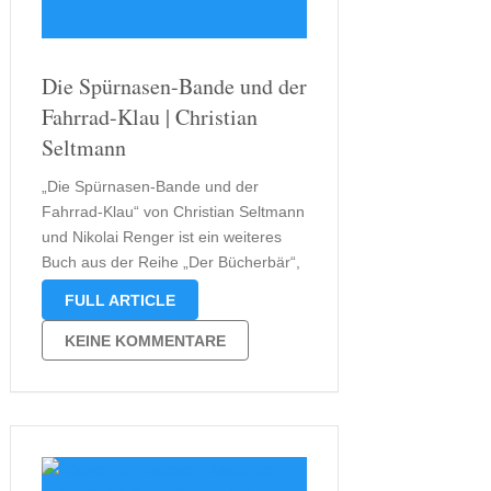
Die Spürnasen-Bande und der
Fahrrad-Klau | Christian
Seltmann
„Die Spürnasen-Bande und der
Fahrrad-Klau“ von Christian Seltmann
und Nikolai Renger ist ein weiteres
Buch aus der Reihe „Der Bücherbär“,
richtet sich aber an Erstleser, die
FULL ARTICLE
bereits das Alphabet beherrschen.
Das Buch selbst lädt die jungen Abc-
KEINE KOMMENTARE
Schützen und Leseanfänger dazu ein,
die Welt der Buchstaben
spielerisch …