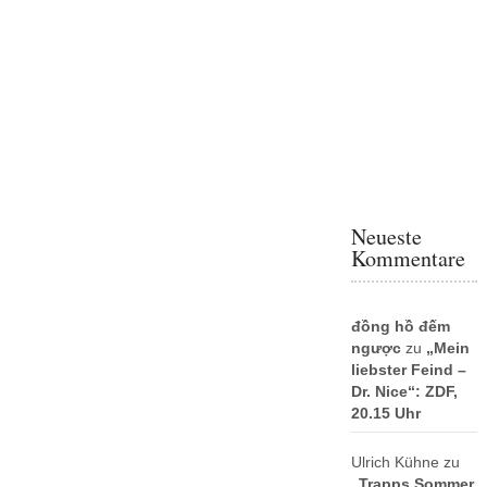
Neueste
Kommentare
đồng hồ đếm
ngược
zu
„Mein
liebster Feind –
Dr. Nice“: ZDF,
20.15 Uhr
Ulrich Kühne
zu
„Trapps Sommer