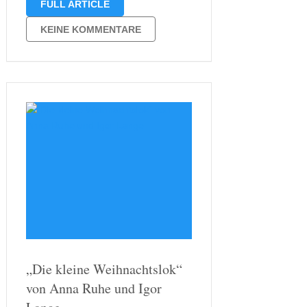
FULL ARTICLE
eignet, das aber jüngeren Kindern
auch vorgelesen werden kann. Da die
KEINE KOMMENTARE
Geschichte erst am 24. Dezember
beginnt, habe ich dieses
Leseerlebnis, dass ich zunächst für …
„Die kleine Weihnachtslok“
von Anna Ruhe und Igor