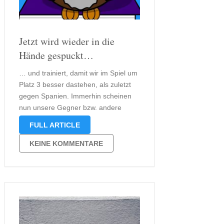
Jetzt wird wieder in die
Hände gespuckt…
… und trainiert, damit wir im Spiel um
Platz 3 besser dastehen, als zuletzt
gegen Spanien. Immerhin scheinen
nun unsere Gegner bzw. andere
Länder einen besseren Eindruck von
FULL ARTICLE
den Deutschen zu haben. Drücken wir
der deutschen Mannschaft also
KEINE KOMMENTARE
einfach mal die Daumen im Spiel um
Platz …