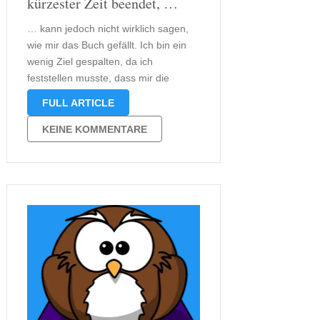
kürzester Zeit beendet, …
… kann jedoch nicht wirklich sagen,
wie mir das Buch gefällt. Ich bin ein
wenig Ziel gespalten, da ich
feststellen musste, dass mir die
Vorgänger deutlich besser gefielen.
FULL ARTICLE
„Smaragdgrün“ war im Gegensatz zu
„Rubinrot“ und „Saphirblau“ ein wenig
KEINE KOMMENTARE
sehr sprunghaft.Ich glaube
außerdem, dass es ein paar …