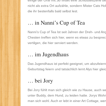
einige der Orte mit.So findet eine Schlüsselszene 
nicht als extra Ort aufzähle, sondern Mister Cats H
die ihr bestenfalls bald selbst lest.
… in Nanni’s Cup of Tea
Nanni’s Cup of Tea Ist seit Jahren der Dreh- und An
Chesten treffen sich hier, wenn es etwas zu besprec
vertilgen, die hier serviert werden.
… im Jugendhaus
Das Jugendhaus ist perfekt geeignet, um abzufeiern
Geburtstag feiern und tatsächlich lernt Alys hier gle
… bei Jory
Bei Jory fühlt man sich gleich wie zu Hause, auch w
unter Buddy, dem Hund, zu leiden hatte. Jorys Wohnu
man sich wohl. Auch er lebt in einer Art Cottage, w