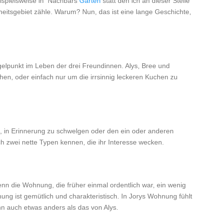
beispielsweise in Nachbars
Garten
statt den ich an dieser Stelle
oheitsgebiet zähle. Warum? Nun, das ist eine lange Geschichte,
gelpunkt im Leben der drei Freundinnen. Alys, Bree und
hen, oder einfach nur um die irrsinnig leckeren Kuchen zu
, in Erinnerung zu schwelgen oder den ein oder anderen
ich zwei nette Typen kennen, die ihr Interesse wecken.
enn die Wohnung, die früher einmal ordentlich war, ein wenig
ng ist gemütlich und charakteristisch. In Jorys Wohnung fühlt
enn auch etwas anders als das von Alys.