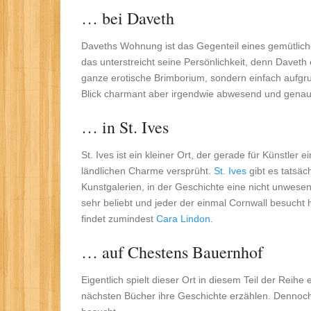
… bei Daveth
Daveths Wohnung ist das Gegenteil eines gemütlichen
das unterstreicht seine Persönlichkeit, denn Daveth
ganze erotische Brimborium, sondern einfach aufgrun
Blick charmant aber irgendwie abwesend und genau
… in St. Ives
St. Ives ist ein kleiner Ort, der gerade für Künstler
ländlichen Charme versprüht.
St. Ives
gibt es tatsäc
Kunstgalerien, in der Geschichte eine nicht unwesentl
sehr beliebt und jeder der einmal Cornwall besucht h
findet zumindest
Cara Lindon
.
… auf Chestens Bauernhof
Eigentlich spielt dieser Ort in diesem Teil der Reih
nächsten Bücher ihre Geschichte erzählen. Dennoc