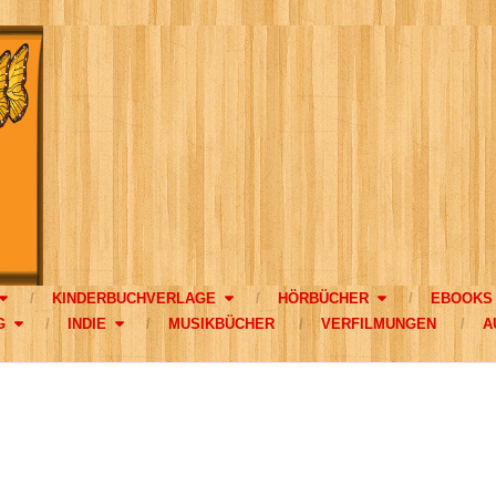
KINDERBUCHVERLAGE
HÖRBÜCHER
EBOOKS
G
INDIE
MUSIKBÜCHER
VERFILMUNGEN
A