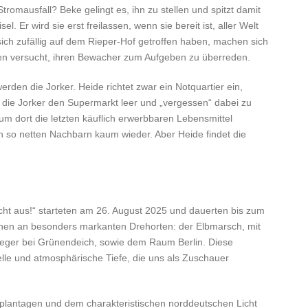
tromausfall? Beke gelingt es, ihn zu stellen und spitzt damit
el. Er wird sie erst freilassen, wenn sie bereit ist, aller Welt
 sich zufällig auf dem Rieper-Hof getroffen haben, machen sich
gen versucht, ihren Bewacher zum Aufgeben zu überreden.
rden die Jorker. Heide richtet zwar ein Notquartier ein,
 die Jorker den Supermarkt leer und „vergessen“ dabei zu
m dort die letzten käuflich erwerbbaren Lebensmittel
h so netten Nachbarn kaum wieder. Aber Heide findet die
cht aus!“ starteten am 26. August 2025 und dauerten bis zum
zenen an besonders markanten Drehorten: der Elbmarsch, mit
ger bei Grünendeich, sowie dem Raum Berlin. Diese
elle und atmosphärische Tiefe, die uns als Zuschauer
tplantagen und dem charakteristischen norddeutschen Licht