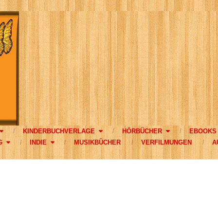
KINDERBUCHVERLAGE
HÖRBÜCHER
EBOOKS
G
INDIE
MUSIKBÜCHER
VERFILMUNGEN
A