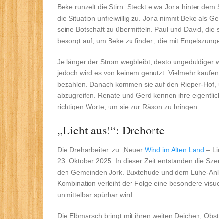
Beke runzelt die Stirn. Steckt etwa Jona hinter dem S
die Situation unfreiwillig zu. Jona nimmt Beke als Geis
seine Botschaft zu übermitteln. Paul und David, die
besorgt auf, um Beke zu finden, die mit Engelszun
Je länger der Strom wegbleibt, desto ungeduldiger we
jedoch wird es von keinem genutzt. Vielmehr kaufen
bezahlen. Danach kommen sie auf den Rieper-Hof, u
abzugreifen. Renate und Gerd kennen ihre eigentlic
richtigen Worte, um sie zur Räson zu bringen.
„Licht aus!“: Drehorte
Die Dreharbeiten zu „Neuer
Wind im Alten Land
– Li
23. Oktober 2025. In dieser Zeit entstanden die S
den Gemeinden Jork, Buxtehude und dem Lühe-Anle
Kombination verleiht der Folge eine besondere visu
unmittelbar spürbar wird.
Die Elbmarsch bringt mit ihren weiten Deichen, Obs