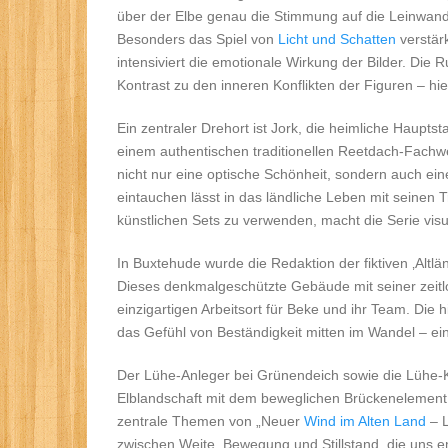
über der Elbe genau die Stimmung auf die Leinwand
Besonders das Spiel von
Licht und Schatten
verstärk
intensiviert die emotionale Wirkung der Bilder. Die
Kontrast zu den inneren Konflikten der Figuren – hi
Ein zentraler Drehort ist Jork, die heimliche Haupts
einem authentischen traditionellen Reetdach-Fachwe
nicht nur eine optische Schönheit, sondern auch eine
eintauchen lässt in das ländliche Leben mit seinen
künstlichen Sets zu verwenden, macht die Serie visu
In Buxtehude wurde die Redaktion der fiktiven ‚Altlä
Dieses denkmalgeschützte Gebäude mit seiner zeit
einzigartigen Arbeitsort für Beke und ihr Team. Die 
das Gefühl von Beständigkeit mitten im Wandel – ein 
Der Lühe-Anleger bei Grünendeich sowie die Lühe-Kl
Elblandschaft mit dem beweglichen Brückenelement
zentrale Themen von „Neuer
Wind im Alten Land
– L
zwischen Weite, Bewegung und Stillstand, die uns e