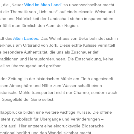
, die „Neuer
Wind im Alten Land“
so unverwechselbar macht.
t die Thematik von „Licht aus!“ auf eindrucksvolle Weise und
 Ruhe und Natürlichkeit der Landschaft stehen in spannendem
er fühlt man förmlich den Atem der Region.
tadt des
Alten Landes
. Das Wohnhaus von Beke befindet sich in
rkhaus am Ortsrand von Jork. Diese echte Kulisse vermittelt
 besondere Authentizität, die uns als Zuschauer tief
 Traditionen und Herausforderungen. Die Entscheidung, keine
ell so überzeugend und greifbar.
nder Zeitung‘ in der historischen Mühle am Fleth angesiedelt.
losen Atmosphäre und Nähe zum Wasser schafft einen
historische Mühle transportiert nicht nur Charme, sondern auch
Spiegelbild der Serie selbst.
appbrücke bilden eine weitere wichtige Kulisse. Die offene
 steht symbolisch für Übergänge und Veränderungen –
icht aus!. Hier entsteht eine eindrucksvolle Bildsprache
motional berührt und den Wandel sichtbar macht.