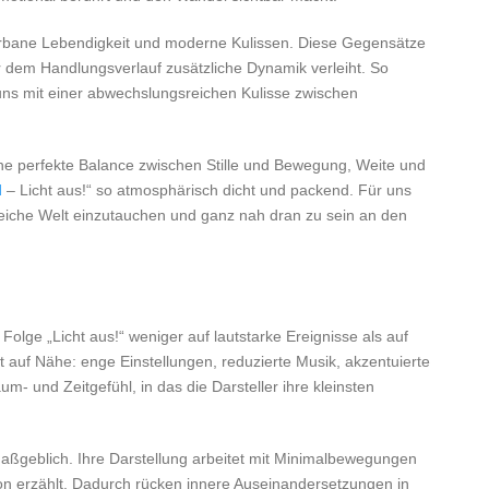
 urbane Lebendigkeit und moderne Kulissen. Diese Gegensätze
r dem Handlungsverlauf zusätzliche Dynamik verleiht. So
 uns mit einer abwechslungsreichen Kulisse zwischen
e perfekte Balance zwischen Stille und Bewegung, Weite und
d
– Licht aus!“ so atmosphärisch dicht und packend. Für uns
nreiche Welt einzutauchen und ganz nah dran zu sein an den
Folge „Licht aus!“ weniger auf lautstarke Ereignisse als auf
auf Nähe: enge Einstellungen, reduzierte Musik, akzentuierte
m‑ und Zeitgefühl, in das die Darsteller ihre kleinsten
t maßgeblich. Ihre Darstellung arbeitet mit Minimalbewegungen
hon erzählt. Dadurch rücken innere Auseinandersetzungen in