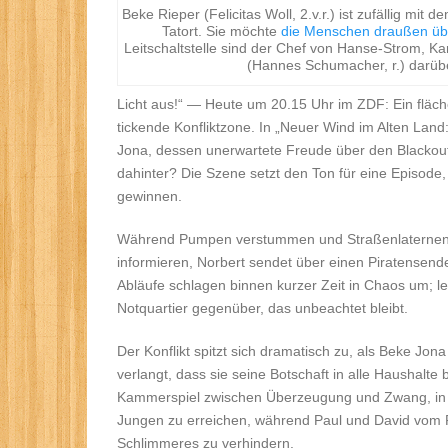
Beke Rieper (Felicitas Woll, 2.v.r.) ist zufällig mit
Tatort. Sie möchte
die
Menschen draußen üb
Leitschaltstelle sind der Chef von Hanse-Strom, Ka
(Hannes Schumacher, r.) darübe
Licht aus!“ — Heute um 20.15 Uhr im ZDF: Ein fläc
tickende Konfliktzone. In „Neuer Wind im Alten Land:
Jona, dessen unerwartete Freude über den Blackout s
dahinter? Die Szene setzt den Ton für eine Episode
gewinnen.
Während Pumpen verstummen und Straßenlaternen erl
informieren, Norbert sendet über einen Piratensen
Abläufe schlagen binnen kurzer Zeit in Chaos um; l
Notquartier gegenüber, das unbeachtet bleibt.
Der Konflikt spitzt sich dramatisch zu, als Beke Jona 
verlangt, dass sie seine Botschaft in alle Haushalte 
Kammerspiel zwischen Überzeugung und Zwang, in d
Jungen zu erreichen, während Paul und David vom R
Schlimmeres zu verhindern.