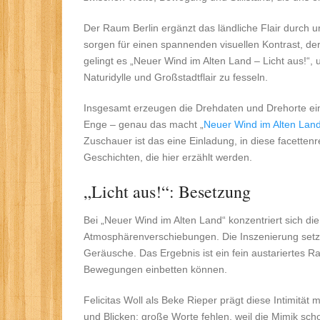
Der Raum Berlin ergänzt das ländliche Flair durch
sorgen für einen spannenden visuellen Kontrast, de
gelingt es „Neuer Wind im Alten Land – Licht aus!“,
Naturidylle und Großstadtflair zu fesseln.
Insgesamt erzeugen die Drehdaten und Drehorte ein
Enge – genau das macht „
Neuer Wind im Alten Lan
Zuschauer ist das eine Einladung, in diese facette
Geschichten, die hier erzählt werden.
„Licht aus!“: Besetzung
Bei „Neuer Wind im Alten Land“ konzentriert sich die 
Atmosphärenverschiebungen. Die Inszenierung setzt 
Geräusche. Das Ergebnis ist ein fein austariertes Rau
Bewegungen einbetten können.
Felicitas Woll als Beke Rieper prägt diese Intimitä
und Blicken; große Worte fehlen, weil die Mimik sc