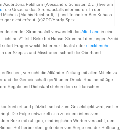
 dem Azubi Jona Feldhorn (Alessandro Schuster, 2.v.l.) live am
er
die Ursache des Stromausfalls informieren. In der
rl Michels (Mathis Reinhardt, l.) und Techniker Ben Kohasa
r gar nicht erfreut. (c)ZDF/Hardy Spitz
hendeckender Stromausfall verwandelt das
Alte Land
in eine
 ‚Licht aus!'“ trifft Beke bei Hanse-Strom auf den jungen Azubi
ofort Fragen weckt: Ist er nur Idealist oder
steckt
mehr
, in der Skepsis und Misstrauen schnell die Oberhand
öschen, versucht die Altländer Zeitung mit allen Mitteln zu
der und die Gemeinschaft gerät unter Druck. Routinemäßige
eere Regale und Diebstahl stehen dem solidarischen
konfrontiert und plötzlich selbst zum Geiselobjekt wird, weil er
bringt. Die Folge entwickelt sich zu einem intensiven
em Beke mit ruhigen, eindringlichen Worten versucht, den
ieper-Hof herbeieilen, getrieben von Sorge und der Hoffnung,