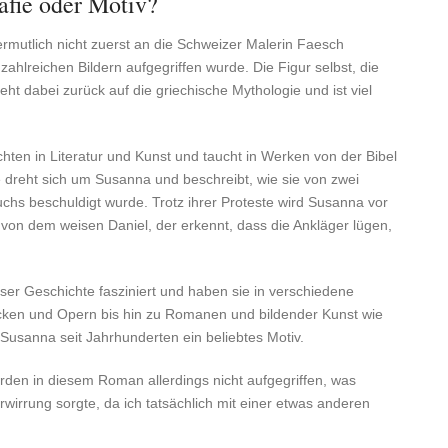
afie oder Motiv?
vermutlich nicht zuerst an die Schweizer Malerin Faesch
zahlreichen Bildern aufgegriffen wurde. Die Figur selbst, die
eht dabei zurück auf die griechische Mythologie und ist viel
chten in Literatur und Kunst und taucht in Werken von der Bibel
 dreht sich um Susanna und beschreibt, wie sie von zwei
chs beschuldigt wurde. Trotz ihrer Proteste wird Susanna vor
m von dem weisen Daniel, der erkennt, dass die Ankläger lügen,
eser Geschichte fasziniert und haben sie in verschiedene
cken und Opern bis hin zu Romanen und bildender Kunst wie
 Susanna seit Jahrhunderten ein beliebtes Motiv.
den in diesem Roman allerdings nicht aufgegriffen, was
rwirrung sorgte, da ich tatsächlich mit einer etwas anderen