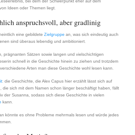
Leseerlebnis, bei dem der Schwerpunkt eher auf dem
 von Ideen oder Themen liegt.
lich anspruchsvoll, aber gradlinig
eintlich eine gebildete
Zielgruppe
an, was sich eindeutig auch
zenen sind überaus lebendig und ambitioniert.
, prägnanten Sätzen sowie langen und vielschichtigen
eserin schnell in die Geschichte hinein zu ziehen und trotzdem
 verschiedene Arten man diese Geschichte wohl lesen kann.
t
: die Geschichte, die Alex Capus hier erzählt lässt sich auf
die sich mit dem Namen schon länger beschäftigt haben, fällt
iv der Susanna, sodass sich diese Geschichte in vielen
n
kann.
an könnte es ohne Probleme mehrmals lesen und würde jedes
ommen.