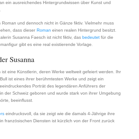
man ein ausreichendes Hintergrundwissen über Kunst und
.
n Roman und dennoch nicht in Gänze fiktiv. Vielmehr muss
ehen, dass dieser
Roman
einen realen Hintergrund besitzt.
lerin Susanna Faesch ist nicht fiktiv, das
bedeutet
für die
anfigur gibt es eine real existierende Vorlage.
der Susanna
st eine Künstlerin, deren Werke weltweit gefeiert werden. Ihr
Bull ist eines ihrer berühmtesten Werke und zeigt ein
beeindruckendes Porträt des legendären Anführers der
in der Schweiz geboren und wurde stark von ihrer Umgebung
rte, beeinflusst.
rs
eindrucksvoll, da sie zeigt wie die damals 4-Jährige ihre
n französischen Diensten ist kürzlich von der Front zurück