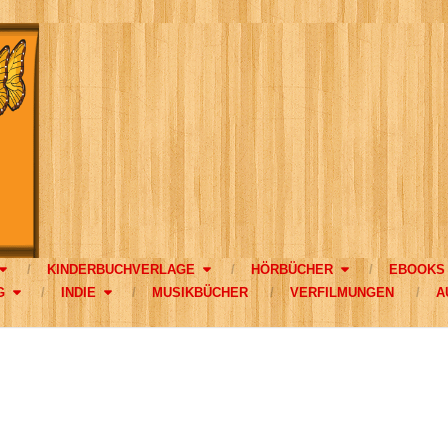
KINDERBUCHVERLAGE
HÖRBÜCHER
EBOOKS
G
INDIE
MUSIKBÜCHER
VERFILMUNGEN
A