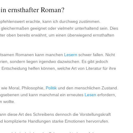
in ernsthafter Roman?
empfehlenswert erachte, kann ich durchweg zustimmen.
gleichermaßen geeignet oder vielmehr unterhaltend sein. Dies
eiter oben bereits erwähnt, um einen überwiegend ernsthaften
erhaltsamen Romanen kann manchen
Lesern
schwer fallen. Nicht
ien, sondern liegen irgendwo dazwischen. Es gibt jedoch
 Entscheidung helfen können, welche Art von Literatur für ihre
n wie Moral, Philosophie,
Politik
und den menschlichen Zustand.
ungsebenen und kann manchmal ein erneutes
Lesen
erfordern,
n wollte.
 kann diese Art des Schreibens dennoch die Vorstellungskraft
d komplizierte Handlungen starke Emotionen hervorrufen.