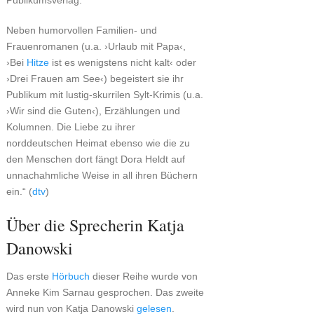
Publikumsverlag.
Neben humorvollen Familien- und
Frauenromanen (u.a. ›Urlaub mit Papa‹,
›Bei
Hitze
ist es wenigstens nicht kalt‹ oder
›Drei Frauen am See‹) begeistert sie ihr
Publikum mit lustig-skurrilen Sylt-Krimis (u.a.
›Wir sind die Guten‹), Erzählungen und
Kolumnen. Die Liebe zu ihrer
norddeutschen Heimat ebenso wie die zu
den Menschen dort fängt Dora Heldt auf
unnachahmliche Weise in all ihren Büchern
ein.“ (
dtv
)
Über die Sprecherin Katja
Danowski
Das erste
Hörbuch
dieser Reihe wurde von
Anneke Kim Sarnau gesprochen. Das zweite
wird nun von Katja Danowski
gelesen
.