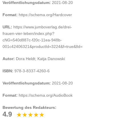
Veröffentlichungsdatum:
2021-08-20
Format:
https://schema.org/Hardcover
URL:
https://www.jumboverlag.de/drei-
frauen-vier-leben/index.php?
cNG=540d887c-f20c-11ea-948b-
001c42406321&productId=3224&f=true&lId=3&cdId=168&backToSho
Autor:
Dora Heldt; Katja Danowski
ISBN:
978-3-8337-4260-6
Veröffentlichungsdatum:
2021-08-20
Format:
https://schema.org/AudioBook
Bewertung des Redakteurs:
4.9