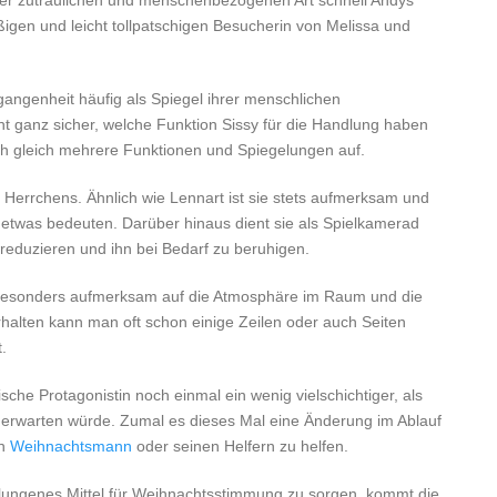
hrer zutraulichen und menschenbezogenen Art schnell Andys
ßigen und leicht tollpatschigen Besucherin von Melissa und
rgangenheit häufig als Spiegel ihrer menschlichen
cht ganz sicher, welche Funktion Sissy für die Handlung haben
ch gleich mehrere Funktionen und Spiegelungen auf.
s Herrchens. Ähnlich wie Lennart ist sie stets aufmerksam und
 etwas bedeuten. Darüber hinaus dient sie als Spielkamerad
 reduzieren und ihn bei Bedarf zu beruhigen.
ie besonders aufmerksam auf die Atmosphäre im Raum und die
halten kann man oft schon einige Zeilen oder auch Seiten
.
rische Protagonistin noch einmal ein wenig vielschichtiger, als
in erwarten würde. Zumal es dieses Mal eine Änderung im Ablauf
en
Weihnachtsmann
oder seinen Helfern zu helfen.
lungenes Mittel für Weihnachtsstimmung zu sorgen, kommt die