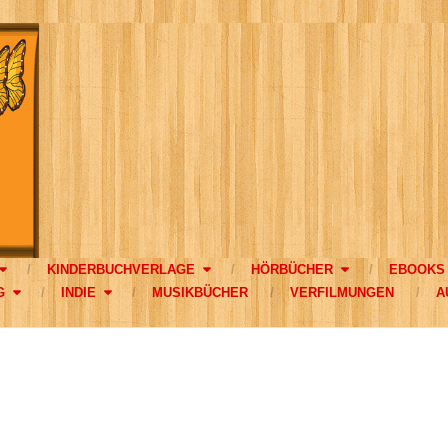
KINDERBUCHVERLAGE
HÖRBÜCHER
EBOOKS
G
INDIE
MUSIKBÜCHER
VERFILMUNGEN
A