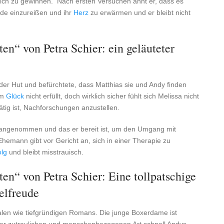
ich zu gewinnen. Nach ersten Versuchen ahnt er, dass es
ade einzureißen und ihr
Herz
zu erwärmen und er bleibt nicht
n“ von Petra Schier: ein geläuteter
er Hut und befürchtete, dass Matthias sie und Andy finden
um
Glück
nicht erfüllt, doch wirklich sicher fühlt sich Melissa nicht
tätig ist, Nachforschungen anzustellen.
ls angenommen und das er bereit ist, um den Umgang mit
hemann gibt vor Gericht an, sich in einer Therapie zu
olg
und bleibt misstrauisch.
n“ von Petra Schier: Eine tollpatschige
elfreude
nalen wie tiefgründigen Romans. Die junge Boxerdame ist