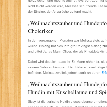
herzulocken und möchte auch Andys Vertrauen für s
nicht leicht werden wird, Melissas schützende Fass
der Einzige, der Ansprüche geltend macht.
„Weihnachtszauber und Hundepfote
Choleriker
In den vergangenen Monaten war Melissa stets auf d
würde. Bislang hat sich ihre größte Angst bislang z
und bittet Janas Mann Oliver, der als Privatdetektiv 
Dabei wird deutlich, dass ihr Ex-Mann näher ist, a
seinem Sohn zu kämpfen. Der frühere gewalttätige E
befinden. Melissa zweifelt jedoch stark an deren
Erf
„Weihnachtszauber und Hundepfote
Hündin mit Kuschellaune und Spi
Sissy ist die tierische Heldin dieses ebenso emotio