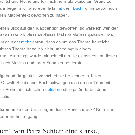
htshund-Reihe und für mich normalerweise ein Grund zur
ahr begann ich also ebenfalls
mit
dem
Buch
, ohne zuvor noch
 den Klappentext geworfen zu haben.
einen Blick auf den Klappentext geworfen, so wäre ich weniger
ar wusste ich, dass es dieses Mal um Melissa gehen würde,
h mich nicht
mehr
daran, dass es um das Thema häusliche
ieses Thema hatte ich nicht unbedingt in einem
et. Allerdings wurde mir schnell deutlich, dass es um dieses
s ich Melissa und ihren Sohn kennenlernte.
hend dargestellt, verzichtet sie trotz einer in Teilen
 Gewalt. Bei diesem Buch schwingen also ernste Töne mit.
er Reihe, die ich schon
gelesen
oder gehört habe. Jene
tation.
sroman zu den Ursprüngen dieser Reihe zurück? Nein, das
ieder mehr Tiefgang.
n“ von Petra Schier: eine starke,