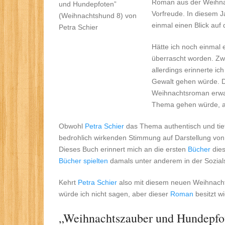
Roman aus der Weihnac
Vorfreude. In diesem J
einmal einen Blick auf
Hätte ich noch einmal 
überrascht worden. Zw
allerdings erinnerte ic
Gewalt gehen würde. D
Weihnachtsroman erwart
Thema gehen würde, al
Obwohl
Petra Schier
das Thema authentisch und tiefge
bedrohlich wirkenden Stimmung auf Darstellung von
Dieses Buch erinnert mich an die ersten
Bücher
dies
Bücher spielten
damals unter anderem in der Sozials
Kehrt
Petra Schier
also mit diesem neuen Weihnacht
würde ich nicht sagen, aber dieser
Roman
besitzt w
„Weihnachtszauber und Hundepfote