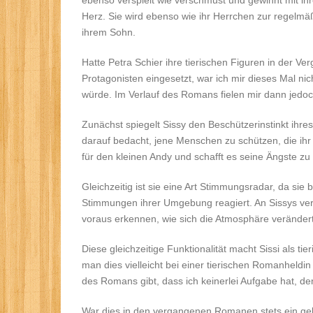
ebenso verspielt wie verschmust und gewinnt mit i
Herz. Sie wird ebenso wie ihr Herrchen zur regelmä
ihrem Sohn.
Hatte Petra Schier ihre tierischen Figuren in der Ve
Protagonisten eingesetzt, war ich mir dieses Mal ni
würde. Im Verlauf des Romans fielen mir dann jedo
Zunächst spiegelt Sissy den Beschützerinstinkt ihre
darauf bedacht, jene Menschen zu schützen, die ihr
für den kleinen Andy und schafft es seine Ängste zu
Gleichzeitig ist sie eine Art Stimmungsradar, da s
Stimmungen ihrer Umgebung reagiert. An Sissys ver
voraus erkennen, wie sich die Atmosphäre verändert
Diese gleichzeitige Funktionalität macht Sissi als tie
man dies vielleicht bei einer tierischen Romanheld
des Romans gibt, dass ich keinerlei Aufgabe hat, d
War dies in den vergangenen Romanen stets ein ge