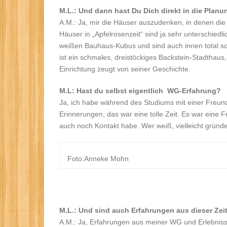
M.L.: Und dann hast Du Dich direkt in die Planu
A.M.: Ja, mir die Häuser auszudenken, in denen di
Häuser in „Apfelrosenzeit“ sind ja sehr unterschied
weißen Bauhaus-Kubus und sind auch innen total sc
ist ein schmales, dreistöckiges Backstein-Stadthaus
Einrichtung zeugt von seiner Geschichte.
M.L: Hast du selbst eigentlich WG-Erfahrung?
Ja, ich habe während des Studiums mit einer Freund
Erinnerungen, das war eine tolle Zeit. Es war eine F
auch noch Kontakt habe. Wer weiß, vielleicht grün
Foto:Anneke Mohn
M.L.: Und sind auch Erfahrungen aus dieser Ze
A.M.: Ja, Erfahrungen aus meiner WG und Erlebnisse