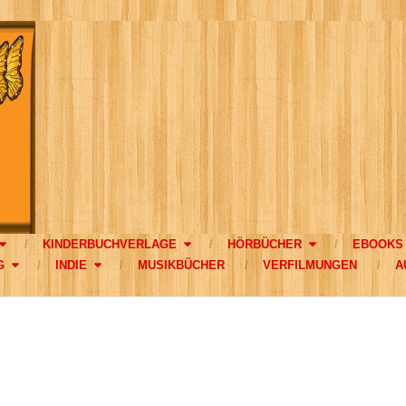
KINDERBUCHVERLAGE
HÖRBÜCHER
EBOOKS
G
INDIE
MUSIKBÜCHER
VERFILMUNGEN
A