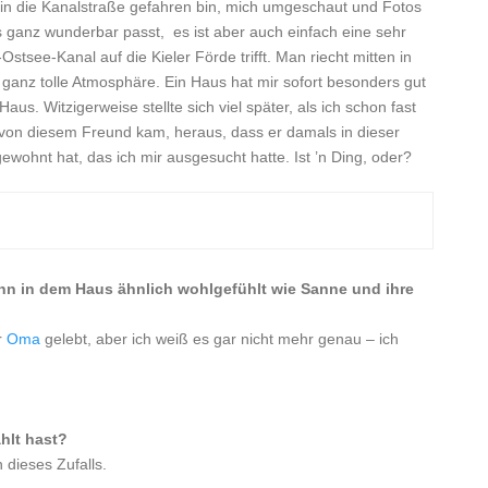
h in die Kanalstraße gefahren bin, mich umgeschaut und Fotos
s ganz wunderbar passt, es ist aber auch einfach eine sehr
stsee-Kanal auf die Kieler Förde trifft. Man riecht mitten in
ne ganz tolle Atmosphäre. Ein Haus hat mir sofort besonders gut
s. Witzigerweise stellte sich viel später, als ich schon fast
 von diesem Freund kam, heraus, dass er damals in dieser
wohnt hat, das ich mir ausgesucht hatte. Ist ’n Ding, oder?
 denn in dem Haus ähnlich wohlgefühlt wie Sanne und ihre
r
Oma
gelebt, aber ich weiß es gar nicht mehr genau – ich
ählt hast?
 dieses Zufalls.