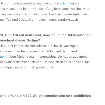
 an Nord- und Ostseeküste wachsen und im
Sommer
so
 zur Küste, und in der Kanalstraße gibt es auch welche. Man
rose, was ich am schönsten fand. Die Früchte der Apfelrose
t nur Tee und Juckpulver machen kann, sondern auch
adt, zum Teil auf dem Land, nämlich in der Holsteinischen
erechnet dieses Setting?
ich zuerst immer die Holsteinische Schweiz vor Augen,
 Sanne ein bisschen gegen ihren Willen auf dem Land
auen
haben früher zusammengewohnt, sie haben zusammen
ner Universitätsstadt stehen. Da war ich dann schnell bei Kiel,
ns Spiel, in der er mal gewohnt hat.
auf die Kanalstraße? Welche emotionalen und sachlichen