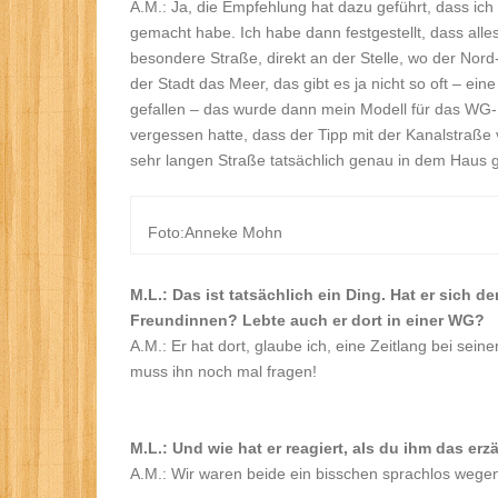
A.M.: Ja, die Empfehlung hat dazu geführt, dass ic
gemacht habe. Ich habe dann festgestellt, dass alle
besondere Straße, direkt an der Stelle, wo der Nord-O
der Stadt das Meer, das gibt es ja nicht so oft – ei
gefallen – das wurde dann mein Modell für das WG-Hau
vergessen hatte, dass der Tipp mit der Kanalstraße
sehr langen Straße tatsächlich genau in dem Haus ge
Foto:Anneke Mohn
M.L.: Das ist tatsächlich ein Ding. Hat er sich
Freundinnen? Lebte auch er dort in einer WG?
A.M.: Er hat dort, glaube ich, eine Zeitlang bei seine
muss ihn noch mal fragen!
M.L.: Und wie hat er reagiert, als du ihm das erz
A.M.: Wir waren beide ein bisschen sprachlos wegen