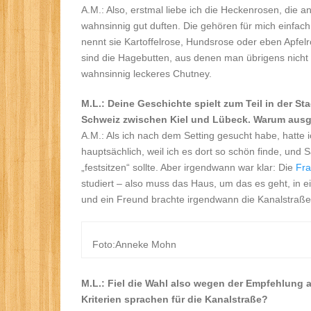
A.M.: Also, erstmal liebe ich die Heckenrosen, die
wahnsinnig gut duften. Die gehören für mich einfach
nennt sie Kartoffelrose, Hundsrose oder eben Apfel
sind die Hagebutten, aus denen man übrigens nich
wahnsinnig leckeres Chutney.
M.L.: Deine Geschichte spielt zum Teil in der St
Schweiz zwischen Kiel und Lübeck. Warum ausg
A.M.: Als ich nach dem Setting gesucht habe, hatte 
hauptsächlich, weil ich es dort so schön finde, und
„festsitzen“ sollte. Aber irgendwann war klar: Die
Fr
studiert – also muss das Haus, um das es geht, in ei
und ein Freund brachte irgendwann die Kanalstraße i
Foto:Anneke Mohn
M.L.: Fiel die Wahl also wegen der Empfehlung 
Kriterien sprachen für die Kanalstraße?