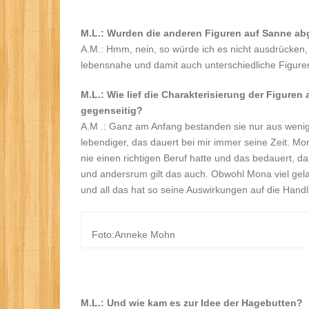
M.L.: Wurden die anderen Figuren auf Sanne a
A.M.: Hmm, nein, so würde ich es nicht ausdrücken, 
lebensnahe und damit auch unterschiedliche Figuren
M.L.: Wie lief die Charakterisierung der Figuren
gegenseitig?
A.M .: Ganz am Anfang bestanden sie nur aus wenig
lebendiger, das dauert bei mir immer seine Zeit. M
nie einen richtigen Beruf hatte und das bedauert, dam
und andersrum gilt das auch. Obwohl Mona viel gelasse
und all das hat so seine Auswirkungen auf die Ha
Foto:Anneke Mohn
M.L.: Und wie kam es zur Idee der Hagebutten?