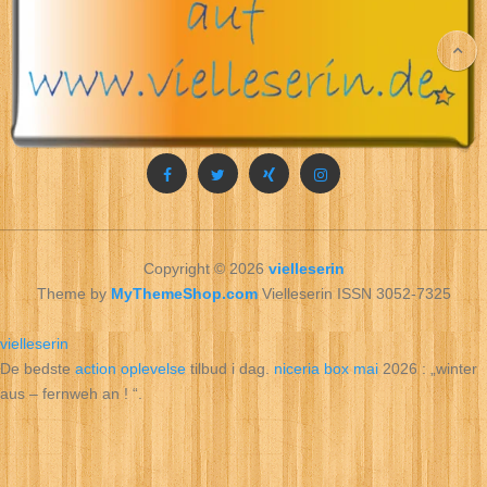
Copyright © 2026
vielleserin
Theme by
MyThemeShop.com
Vielleserin ISSN 3052-7325
vielleserin
De bedste
action oplevelse
tilbud i dag.
niceria box mai
2026 : „winter
aus – fernweh an ! “.