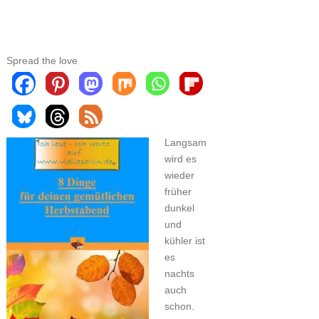
Spread the love
Langsam
wird es
wieder
früher
dunkel
und
kühler ist
es
nachts
auch
schon.