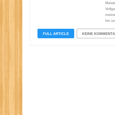
Meist
Vollg
meinen
hin u
FULL ARTICLE
KEINE KOMMENT