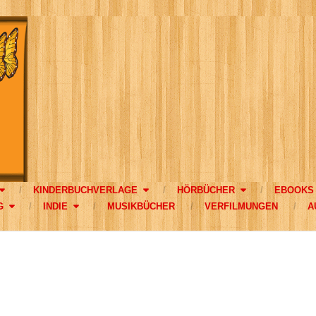
KINDERBUCHVERLAGE
HÖRBÜCHER
EBOOKS
G
INDIE
MUSIKBÜCHER
VERFILMUNGEN
A