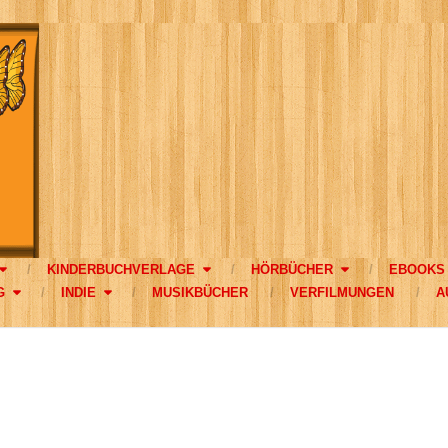
KINDERBUCHVERLAGE
HÖRBÜCHER
EBOOKS
G
INDIE
MUSIKBÜCHER
VERFILMUNGEN
A