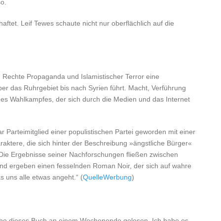
so.
ftet. Leif Tewes schaute nicht nur oberflächlich auf die
, Rechte Propaganda und Islamistischer Terror eine
er das Ruhrgebiet bis nach Syrien führt. Macht, Verführung
nes Wahlkampfes, der sich durch die Medien und das Internet
 Parteimitglied einer populistischen Partei geworden mit einer
haraktere, die sich hinter der Beschreibung »ängstliche Bürger«
Die Ergebnisse seiner Nachforschungen fließen zwischen
 und ergeben einen fesselnden Roman Noir, der sich auf wahre
 uns alle etwas angeht.“ (
Quelle
)
habe dieses Buch an einem Wochenende gelesen. Ich habe es