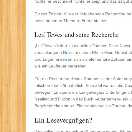
nichts, er beschreibt nichts, er zeigt und das ist gut 
Dieses Zeigen ist in der tiefgehenden Recherche beha
beschriebenen Themen. Er erlebte sie.
Leif Tewes und seine Recherche
„Leif Tewes liefert zu aktuellen Themen Fake-News 
verschlungene
Reise
, die vom Rhein-Main-Gebiet üb
und Lügen erweisen sich als elementare Zutaten ei
wie ein Lauffeuer verbreitet.
Für die Recherche dieses Romans ist der Autor sogar
falschen Identität natürlich. Sein Ziel war es, die C
bewegen, zu studieren. Ein gewagtes Unterfangen. 
Realität und Fiktion in das Buch »Alternativen« ein
Begebenheiten stützt. Ein brandaktuelles Thema, das
Ein Lesevergnügen?
Was sollte ich nun noch groß anderes sagen: Ich 