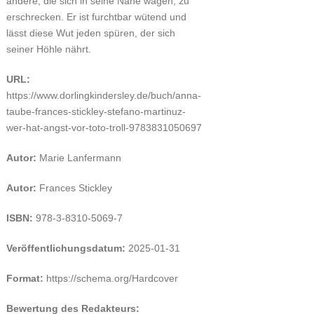
andere, die sich in seine Nähe wagen, zu
erschrecken. Er ist furchtbar wütend und
lässt diese Wut jeden spüren, der sich
seiner Höhle nährt.
URL:
https://www.dorlingkindersley.de/buch/anna-
taube-frances-stickley-stefano-martinuz-
wer-hat-angst-vor-toto-troll-9783831050697
Autor:
Marie Lanfermann
Autor:
Frances Stickley
ISBN:
978-3-8310-5069-7
Veröffentlichungsdatum:
2025-01-31
Format:
https://schema.org/Hardcover
Bewertung des Redakteurs: