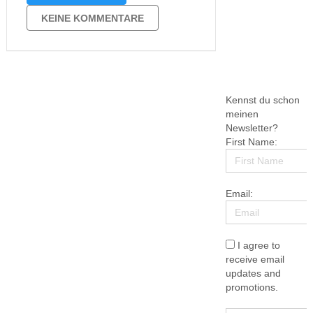
Hauptfigur Toto seht ihr mit seinem
Megaphon auf dem Cover des
KEINE KOMMENTARE
Buches. Er lebt ein wenig
zurückgezogen und liebt …
Kennst du schon
meinen
Newsletter?
First Name:
Email:
I agree to
receive email
updates and
promotions.