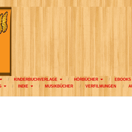
KINDERBUCHVERLAGE
HÖRBÜCHER
EBOOKS
G
INDIE
MUSIKBÜCHER
VERFILMUNGEN
A