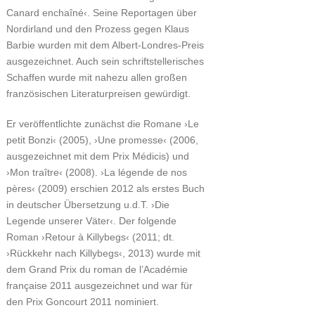
Canard enchaîné‹. Seine Reportagen über
Nordirland und den Prozess gegen Klaus
Barbie wurden mit dem Albert-Londres-Preis
ausgezeichnet. Auch sein schriftstellerisches
Schaffen wurde mit nahezu allen großen
französischen Literaturpreisen gewürdigt.
Er veröffentlichte zunächst die Romane ›Le
petit Bonzi‹ (2005), ›Une promesse‹ (2006,
ausgezeichnet mit dem Prix Médicis) und
›Mon traître‹ (2008). ›La légende de nos
pères‹ (2009) erschien 2012 als erstes Buch
in deutscher Übersetzung u.d.T. ›Die
Legende unserer Väter‹. Der folgende
Roman ›Retour à Killybegs‹ (2011; dt.
›Rückkehr nach Killybegs‹, 2013) wurde mit
dem Grand Prix du roman de l’Académie
française 2011 ausgezeichnet und war für
den Prix Goncourt 2011 nominiert.