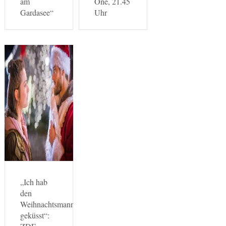
am
One, 21.45
Gardasee“
Uhr
„Ich hab
den
Weihnachtsmann
geküsst“: