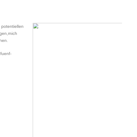
potentiellen
ngen,mich
ehen.
fuenf-