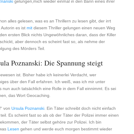
znanski
gelungen,mich wieder einmal in den Bann eines ihrer
on alles gelesen, was es an Thrillern zu lesen gibt, der irrt
 Autorin es ist
mit
diesem Thriller gelungen einen neuen Weg
 den ersten Blick nichts Ungewöhnliches daran, dass der Killer
hickt, aber dennoch es scheint fast so, als nehme der
olgung des Mörders Teil.
ula Poznanski: Die Spannung steigt
wesen ist. Bisher habe ich keinerlei Verdacht, wer
iges über den Fall erfahren. Ich weiß, was ich mir unter
 nun auch tatsächlich eine Rolle in dem Fall einnimmt. Es sei
men, das Wort Geocaching.
f“ von
Ursula Poznanski
. Ein Täter schreibt doch nicht einfach
il. Es scheint fast so als ob der Täter der Polizei immer einen
ekommen, der Täter selbst gehöre zur Polizei. Ich bin
twas
Lesen
gehen und werde euch morgen bestimmt wieder