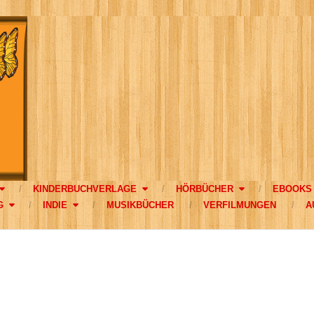
KINDERBUCHVERLAGE
HÖRBÜCHER
EBOOKS
G
INDIE
MUSIKBÜCHER
VERFILMUNGEN
A