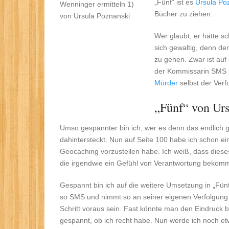
„Fünf“ ist es
Ursula Po
Bücher zu ziehen.
Wer glaubt, er hätte sch
sich gewaltig, denn der
zu gehen. Zwar ist auf
der Kommissarin SMS sc
Mörder
selbst der Verf
„Fünf“ von Urs
Umso gespannter bin ich, wer es denn das endlich ge
dahintersteckt. Nun auf Seite 100 habe ich schon ein
Geocaching vorzustellen habe. Ich weiß, dass dieses
die irgendwie ein Gefühl von Verantwortung bekom
Gespannt bin ich auf die weitere Umsetzung in „Fün
so SMS und nimmt so an seiner eigenen Verfolgung te
Schritt voraus sein. Fast könnte man den Eindruck b
gespannt, ob ich recht habe. Nun werde ich noch e