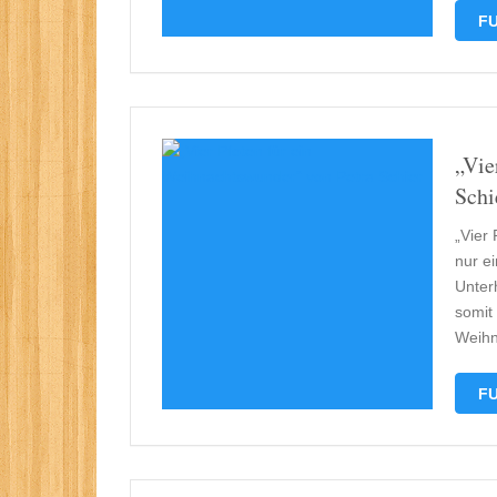
FU
„Vie
Schi
„Vier
nur e
Unter
somit 
Weihn
FU