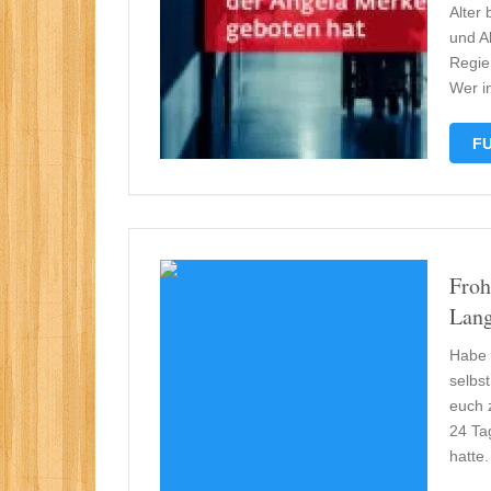
Alter
und Al
Regie
Wer i
FU
Froh
Lang
Habe 
selbs
euch 
24 Ta
hatte.