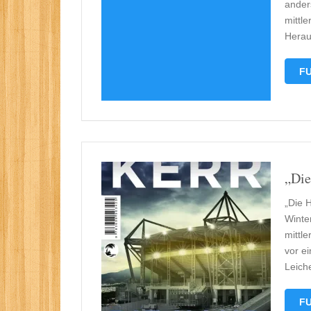
ander
mittle
Herau
FU
„Die
„Die H
Winte
mittl
vor e
Leich
FU