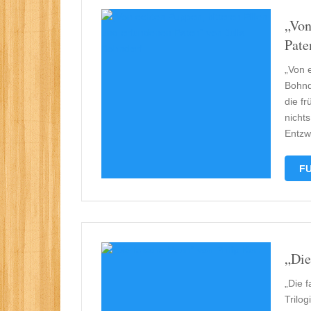
„Von
Pate
„Von 
Bohnd
die fr
nicht
Entzw
FU
„Die
„Die f
Trilog