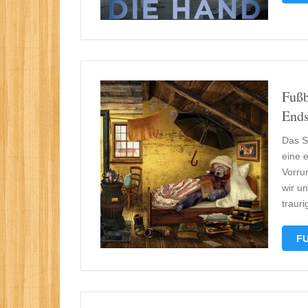
Fußb
Ends
Das S
eine 
Vorru
wir un
traur
FU