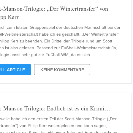
t-Manson-Trilogie: „Der Wintertransfer“ von
ipp Kerr
lich zum letzten Gruppenspiel der deutschen Mannschaft bei der
ll-Weltmeisterschaft habe ich es geschafft, „Der Wintertransfer“
ilipp Kerr zu beenden. Ein Drittel der Trilogie rund um Scott
n ist also gelesen. Passend zur Fußball-Weltmeisterschaft Ja,
rilogie passt sehr gut zur Fußball-WM, da es sich …
LL ARTICLE
KEINE KOMMENTARE
t-Manson-Trilogie: Endlich ist es ein Krimi…
rweile habe ich den ersten Teil der Scott-Manson-Trilogie („Der
rtransfer“) von Philip Kerr weitergelesen und kann sagen,
rweile ist es ein Krimi. Es gibt einen Toten mit Fremdeinwirkung.