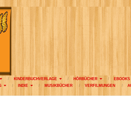
KINDERBUCHVERLAGE
HÖRBÜCHER
EBOOKS
G
INDIE
MUSIKBÜCHER
VERFILMUNGEN
A