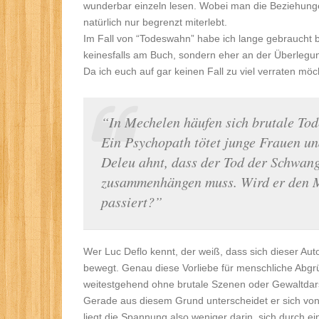
wunderbar einzeln lesen. Wobei man die Beziehung
natürlich nur begrenzt miterlebt.
Im Fall von “Todeswahn” habe ich lange gebraucht b
keinesfalls am Buch, sondern eher an der Überlegun
Da ich euch auf gar keinen Fall zu viel verraten mö
“In Mechelen häufen sich brutale Tod
Ein Psychopath tötet junge Frauen un
Deleu ahnt, dass der Tod der Schwang
zusammenhängen muss. Wird er den M
passiert?”
Wer Luc Deflo kennt, der weiß, dass sich dieser Aut
bewegt. Genau diese Vorliebe für menschliche Abg
weitestgehend ohne brutale Szenen oder Gewaltdar
Gerade aus diesem Grund unterscheidet er sich von
liegt die Spannung also weniger darin, sich durch 