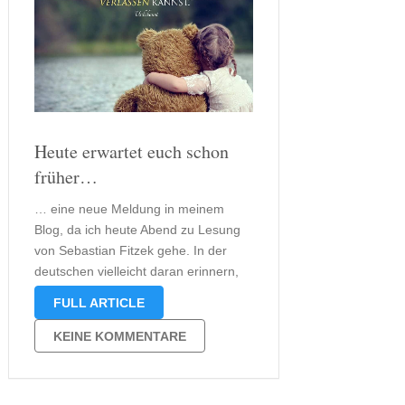
Heute erwartet euch schon
früher…
… eine neue Meldung in meinem
Blog, da ich heute Abend zu Lesung
von Sebastian Fitzek gehe. In der
deutschen vielleicht daran erinnern,
dass ich auch schon bei der
FULL ARTICLE
Dortmunder “Der Augensammler“-
Lesung war. Möglicherweise möchtet
KEINE KOMMENTARE
ihr den Beitrag Thema noch einmal
nachlesen. Vielleicht kennt ihr euch …