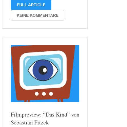
aufwirft: „Wann haben Sie zuletzt eine
FULL ARTICLE
Leiche seziert?“ Oh Gott, ich doch
nicht werden die meisten Leser
KEINE KOMMENTARE
dieses Beitrags jetzt denken. Oder
bist du Pathologe? Nein, ich glaube …
Filmpreview: “Das Kind” von
Sebastian Fitzek