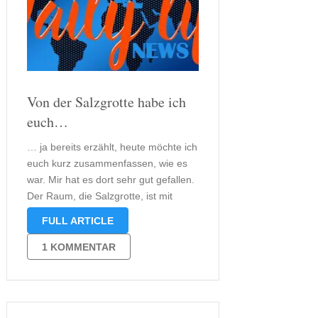
Von der Salzgrotte habe ich
euch…
… ja bereits erzählt, heute möchte ich
euch kurz zusammenfassen, wie es
war. Mir hat es dort sehr gut gefallen.
Der Raum, die Salzgrotte, ist mit
verschieden farbigen Lichtern
FULL ARTICLE
beleuchtet. Man liegt auf einem
Liegestuhl und entspannt sich eine
1 KOMMENTAR
3/4 h. Diese 45 min reichen aber …