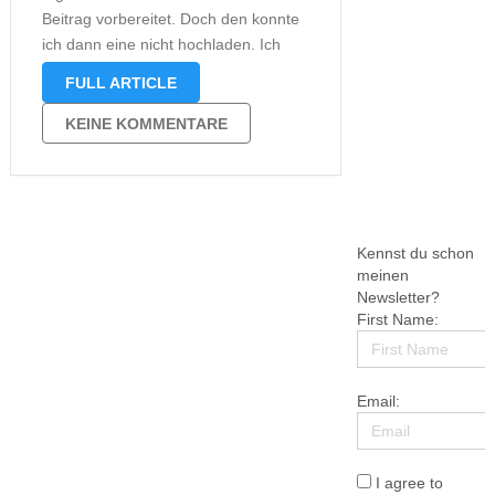
Beitrag vorbereitet. Doch den konnte
ich dann eine nicht hochladen. Ich
hoffe mit diesem hier wird es nun
FULL ARTICLE
besser. Auf folgende interessante
Informationen bin ich heute gestoßen.
KEINE KOMMENTARE
Der Augensammler erscheint auch
nur als …
Kennst du schon
meinen
Newsletter?
First Name:
Email:
I agree to