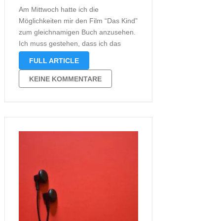
Am Mittwoch hatte ich die
Möglichkeiten mir den Film “Das Kind”
zum gleichnamigen Buch anzusehen.
Ich muss gestehen, dass ich das
Buch bisher nicht gelesen habe. Es ist
FULL ARTICLE
das Einzige neben “Die Therapie”,
welches ich noch nicht gelesen habe.
KEINE KOMMENTARE
Aus diesem Grund war ich nun
auch …