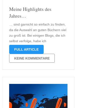
Meine Highlights des
Jahres…
… sind garnicht so einfach zu finden,
da die Auswahl an guten Büchern viel
zu groß ist. Bei einigen Blogs, die ich
selbst verfolge, habe ich
Jahreshighlights entdeckt. Daran
FULL ARTICLE
möchte ich mich nun auch mal
versuchen. Also zuerst erinnere ich
KEINE KOMMENTARE
mich, wenn ich zurückblicke an „Der
Augensammler“ …