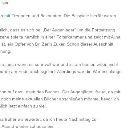
 sein.
en
mit
Freunden und Bekannten. Die Beispiele hierfür waren
lich, dass es sich bei „Der Augenjäger“ um die Fortsetzung
ene spielte nämlich in einer Folterkammer und zeigt mit Alina
ist, ein Opfer von Dr. Zarin Zuker. Schon dieser Ausschnitt
nnung.
m, auch wenn es sehr voll war und ist am besten willen nicht
wurde am Ende auch signiert. Allerdings war die Warteschlange
chon auf das Lesen des Buches „Der Augenjäger“ freue, da mir
rst noch meine aktuellen Bücher abschließen möchte, bevor ich
h jetzt einfach zu viel.
 früher als erwartet, da ich heute Nachmittag zur
 Abend wieder zuhause bin.