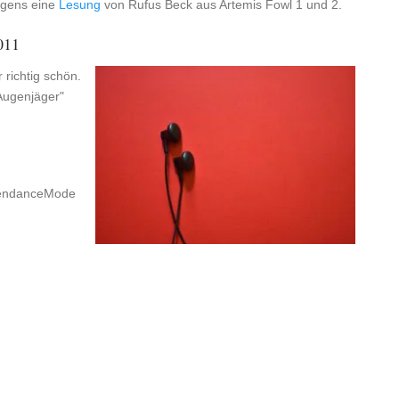
igens eine
Lesung
von Rufus Beck aus Artemis Fowl 1 und 2.
011
richtig schön.
Augenjäger"
tendanceMode