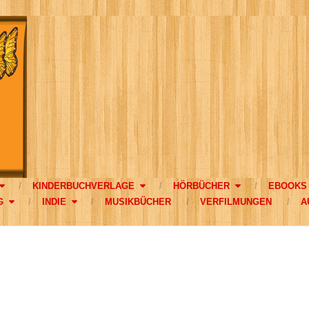
KINDERBUCHVERLAGE
HÖRBÜCHER
EBOOKS
G
INDIE
MUSIKBÜCHER
VERFILMUNGEN
A