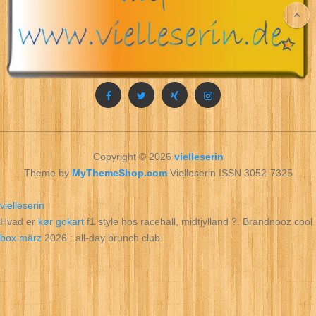
Copyright © 2026
vielleserin
Theme by
MyThemeShop.com
Vielleserin ISSN 3052-7325
vielleserin
Hvad er
kør gokart
f1 style hos racehall, midtjylland ?. Brandnooz cool
box märz
2026 : all‑day brunch club.