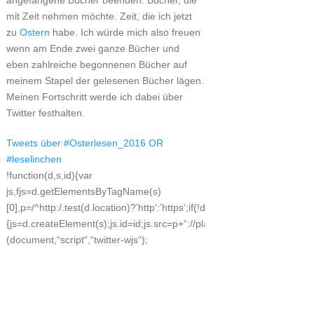
angefangene Bücher beenden. Bücher, die
mit Zeit nehmen möchte. Zeit, die ich jetzt
zu
Ostern
habe. Ich würde mich also freuen
wenn am Ende zwei ganze Bücher und
eben zahlreiche begonnenen Bücher auf
meinem Stapel der gelesenen Bücher lägen.
Meinen Fortschritt werde ich dabei über
Twitter festhalten.
Tweets über #Osterlesen_2016 OR
#leselinchen
!function(d,s,id){var
js,fjs=d.getElementsByTagName(s)
[0],p=/^http:/.test(d.location)?’http‘:’https‘;if(!d.getElementById(id))
{js=d.createElement(s);js.id=id;js.src=p+“://platform.twitter.com/widgets
(document,“script“,“twitter-wjs“);