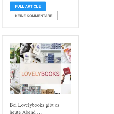
Seitenangabe irgendwo mitten im
FULL ARTICLE
Buch. Nun, das liegt daran, dass ich
in den letzten Wochen immer mal
KEINE KOMMENTARE
wieder Bücher angefangen habe zu
lesen, sie …
Bei Lovelybooks gibt es
heute Abend …