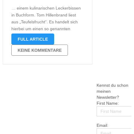
… einem kulinarischen Leckerbissen
in Buchform. Tom Hillenbrand liest
aus „Teufelsfrucht“. Es handelt sich
hierbei um einen so genannten
kulinarischen Krimi. Bereits vor
FULL ARTICLE
einigen Wochen hatte ich euch ja den
Trailer zu einem anderen
KEINE KOMMENTARE
kulinarischen Krimi serviert. Schaut
mal hier:
http://www.lovelybooks.de/lesung/tom-
hillenbrand/ Nachtrag: Die Lesung hat
mir …
Kennst du schon
meinen
Newsletter?
First Name:
Email: