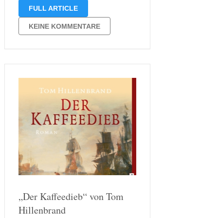
seine Grillzange und ich“ von Hanna
FULL ARTICLE
Dietz beendet habe, suchte ich mir
ein neues Lesevergnügen aus. Trotz
KEINE KOMMENTARE
großer Auswahl fiel die Entscheidung
keinesfalls leicht. Denn meine …
„Der Kaffeedieb“ von Tom
Hillenbrand