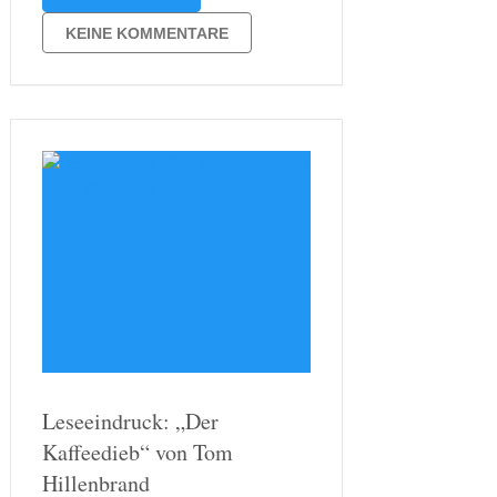
letzten Wochen zwar viel mit Lesen
beschäftigt habe, also immer am
KEINE KOMMENTARE
Wochenende versteht sich, komme
ich eigentlich …
Leseeindruck: „Der
Kaffeedieb“ von Tom
Hillenbrand