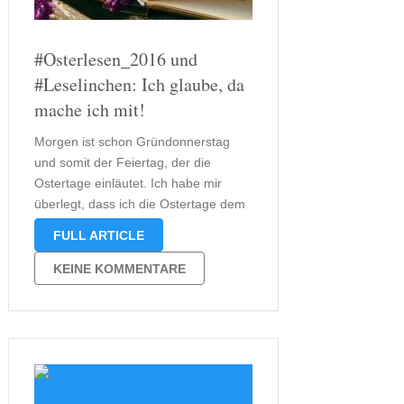
#Osterlesen_2016 und
#Leselinchen: Ich glaube, da
mache ich mit!
Morgen ist schon Gründonnerstag
und somit der Feiertag, der die
Ostertage einläutet. Ich habe mir
überlegt, dass ich die Ostertage dem
Lesen wissen will, auch um einen
FULL ARTICLE
Stapel ungelesener Bücher ein wenig
einzudämmen. „Stableford“ und „Der
KEINE KOMMENTARE
Kaffeedieb“ Beginnen werde ich dabei
mit dem Buch „Stableford“ von …