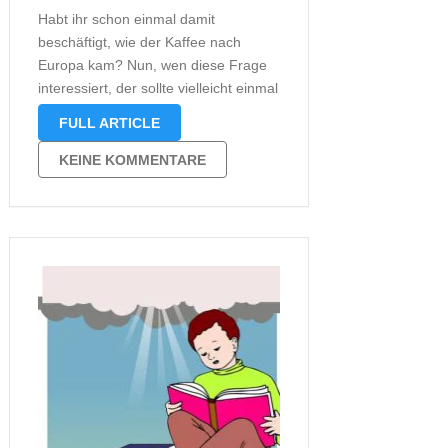
Habt ihr schon einmal damit
beschäftigt, wie der Kaffee nach
Europa kam? Nun, wen diese Frage
interessiert, der sollte vielleicht einmal
einen Blick in „Der Kaffeedieb“ von
FULL ARTICLE
Tom Hillenbrand werfen. Es ist ein
zugegebener Maßen faszinierender
KEINE KOMMENTARE
Roman über die lange Reise des
Kaffees aus den arabischen …