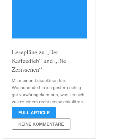
Lesepläne zu „Der
Kaffeedieb“ und „Die
Zerissenen“
Mit meinen Leseplänen fürs
Wochenende bin ich gestern richtig
gut vorwärtsgekommen, was ich nicht
zuletzt einem recht unspektakulären
Fernsehprogramm zu verdanken
FULL ARTICLE
hatte. Meine Lesepläne fürs
Wochenende sind recht umfangreich.
KEINE KOMMENTARE
Zwar hatte ich mich eigentlich auf das
Fernsehprogramm gefreut, musste