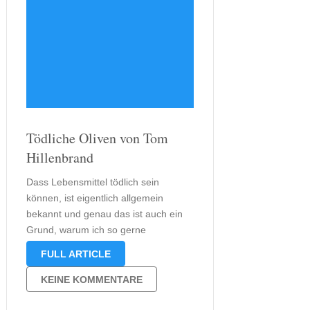
Tödliche Oliven von Tom
Hillenbrand
Dass Lebensmittel tödlich sein
können, ist eigentlich allgemein
bekannt und genau das ist auch ein
Grund, warum ich so gerne
kulinarische Krimis lese. Auf den
FULL ARTICLE
Geschmack bin ich gekommen als ich
die Adelbert-Bietigheim-Reihe von
KEINE KOMMENTARE
Carsten Sebastian Henn las. Nun
jedoch wollte ich mir auch einmal