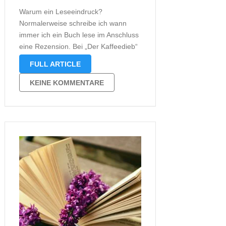
Warum ein Leseeindruck?
Normalerweise schreibe ich wann
immer ich ein Buch lese im Anschluss
eine Rezension. Bei „Der Kaffeedieb“
möchte ich eine Ausnahme machen
FULL ARTICLE
und tatsächlich erst einmal einen
Leseeindruck schreiben. Ich glaube,
KEINE KOMMENTARE
dieses Konzept habe ich bereits
früher einmal verwendet. Damals bei
den Büchern von …