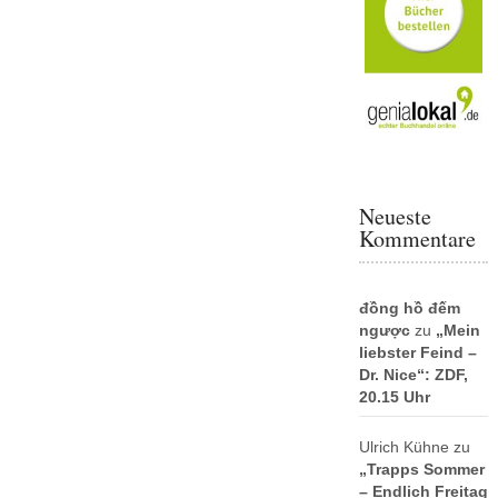
Neueste
Kommentare
đồng hồ đếm
ngược
zu
„Mein
liebster Feind –
Dr. Nice“: ZDF,
20.15 Uhr
Ulrich Kühne
zu
„Trapps Sommer
– Endlich Freitag