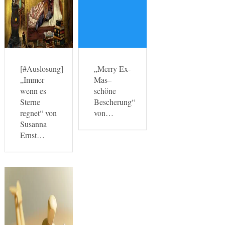
[#Auslosung]
„Merry Ex-
„Immer
Mas–
wenn es
schöne
Sterne
Bescherung“
regnet“ von
von…
Susanna
Ernst…