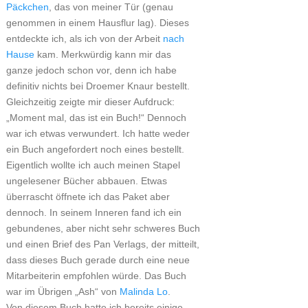
Päckchen
, das von meiner Tür (genau
genommen in einem Hausflur lag). Dieses
entdeckte ich, als ich von der Arbeit
nach
Hause
kam. Merkwürdig kann mir das
ganze jedoch schon vor, denn ich habe
definitiv nichts bei Droemer Knaur bestellt.
Gleichzeitig zeigte mir dieser Aufdruck:
„Moment mal, das ist ein Buch!“ Dennoch
war ich etwas verwundert. Ich hatte weder
ein Buch angefordert noch eines bestellt.
Eigentlich wollte ich auch meinen Stapel
ungelesener Bücher abbauen. Etwas
überrascht öffnete ich das Paket aber
dennoch. In seinem Inneren fand ich ein
gebundenes, aber nicht sehr schweres Buch
und einen Brief des Pan Verlags, der mitteilt,
dass dieses Buch gerade durch eine neue
Mitarbeiterin empfohlen würde. Das Buch
war im Übrigen „Ash“ von
Malinda Lo
.
Von diesem Buch hatte ich bereits einige