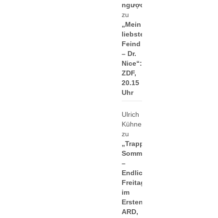
ngược
zu
„Mein
liebster
Feind
– Dr.
Nice“:
ZDF,
20.15
Uhr
Ulrich
Kühne
zu
„Trapps
Sommer
–
Endlich
Freitag
im
Ersten“:
ARD,