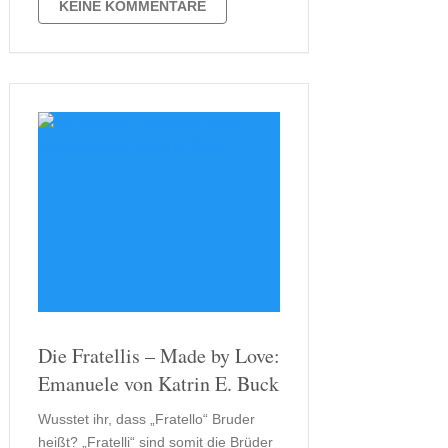
Erzählstränge überzeugt. So gibt es
KEINE KOMMENTARE
nicht nur eine tragikomische
Dreiecksbeziehung, sondern auch
Familiengeheimnisse …
Die Fratellis – Made by Love:
Emanuele von Katrin E. Buck
Wusstet ihr, dass „Fratello“ Bruder
heißt? „Fratelli“ sind somit die Brüder