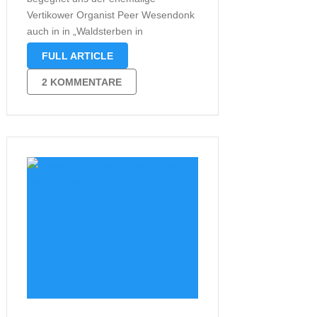
Vertikower Organist Peer Wesendonk
auch in in „Waldsterben in
Vertikow“ wieder als Ersatzdetektiv.
FULL ARTICLE
War es beim ersten Fall noch ein
beobachteter Mord, handelt es sich
2 KOMMENTARE
dieses Mal eher um ein
Wirtschaftsdelikt. Zumindest auf den
ersten Blick. Auch dieser Fall …