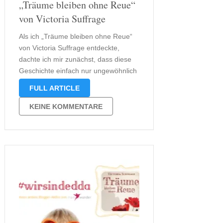
„Träume bleiben ohne Reue“
von Victoria Suffrage
Als ich „Träume bleiben ohne Reue“
von Victoria Suffrage entdeckte,
dachte ich mir zunächst, dass diese
Geschichte einfach nur ungewöhnlich
ist. Das war der erste Grund, warum
FULL ARTICLE
ich dieses Buch unbedingt lesen
wollte, denn es ist fernab von allem,
KEINE KOMMENTARE
was wir unter „Mainstream“
verstehen. Dennoch zog …