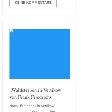
wenig Fantasy lese, lese ich doch hin
KEINE KOMMENTARE
und wieder gerne eine Dystopie. Hier
bevorzuge …
„Waldsterben in Vertikow“
von Frank Friedrichs
Nach „Erntedank in Vertikow“
begegnet uns der ehemalige