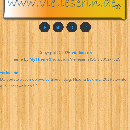
Copyright © 2026
vielleserin
Theme by
MyThemeShop.com
Vielleserin ISSN 3052-7325
vielleserin
De bedste
action oplevelse
tilbud i dag. Niceria
box mai
2026 : „winter
aus – fernweh an ! “.