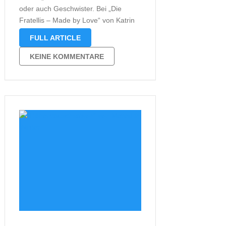
oder auch Geschwister. Bei „Die
Fratellis – Made by Love“ von Katrin
Emilia Buck ist der Name also
FULL ARTICLE
Programm, denn es geht um die
Männer einer Familie, die jeweils die
KEINE KOMMENTARE
Liebe ihres Lebens suchen. Ganz …