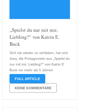
„Spielst du nur mit mir,
Liebling?“ von Katrin E.
Buck
Sich nie wieder zu verlieben, hat sich
Joey, die Protagonistin aus „Spielst du
nur mit mir, Liebling?“ von Katrin E.
Buck vor mehr als 5 Jahren
geschworen, nachdem sie verlassen
FULL ARTICLE
worden war. Bislang ist sie damit
immer gut gefahren. Bis sie Jeremy
KEINE KOMMENTARE
trifft, nicht einmal, sondern …