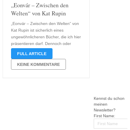
„Eonvár – Zwischen den
Welten“ von Kat Rupin
„Eonvár – Zwischen den Welten“ von
Kat Rupin ist sicherlich eines
ungewöhnlicheren Bücher, die ich hier
präsentieren darf. Dennoch oder
vielleicht gerade dessen freue ich
FULL ARTICLE
mich das Buch vorstellen zu können.
Normalerweise lese ich eher selten
KEINE KOMMENTARE
Fantasybücher und wenn doch, dann
müssen es menschliche Figuren
sein, …
Kennst du schon
meinen
Newsletter?
First Name: