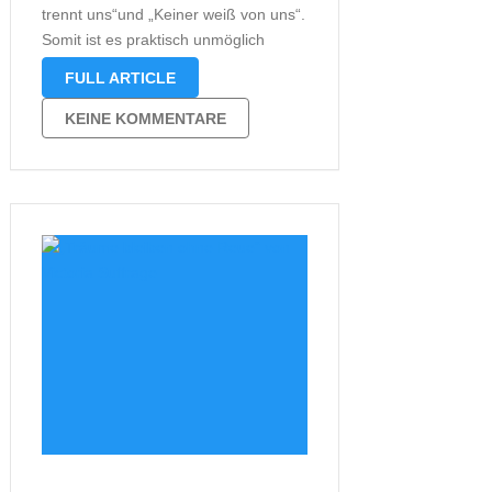
trennt uns“und „Keiner weiß von uns“.
Somit ist es praktisch unmöglich
etwas über dieses Buch zu schreiben,
FULL ARTICLE
ohne auf die vorangegangenen
Geschichten Bezug zu nehmen. In
KEINE KOMMENTARE
diesem Band lernen wir Pia und Tom
näher kennen. Pias …