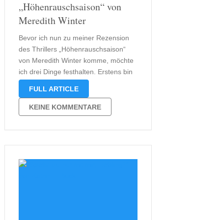
„Höhenrauschsaison“ von
Meredith Winter
Bevor ich nun zu meiner Rezension
des Thrillers „Höhenrauschsaison“
von Meredith Winter komme, möchte
ich drei Dinge festhalten. Erstens bin
ich kein Bergmensch. Berge sind für
FULL ARTICLE
mich Teil einer Landschaft, die mit
einem speziellen Lebensgefühl
KEINE KOMMENTARE
verbunden sind. Zweitens: Ich mag
spannende Bücher, aber vor allem
solche, …