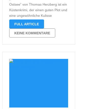
Ostsee“ von Thomas Herzberg ist ein
Küstenkrimi, der einen guten Plot und
eine ungewöhnliche Kulisse
miteinander verbindet. Dieses Mal, im
FULL ARTICLE
dritten Teil der Reihe, zieht es die
Ermittler Ina Drews und Jörn Appel
KEINE KOMMENTARE
nach Helgoland. Das Spannung hier
garantiert wäre, …