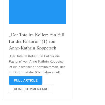
„Der Tote im Keller: Ein Fall
für die Pastorin“ (1) von
Anne-Kathrin Koppetsch
„Der Tote im Keller: Ein Fall für die
Pastorin“ von Anne-Kathrin Koppetsch
ist ein historischer Kriminalroman, der
im Dortmund der 60er Jahre spielt.
Martha Gerlach, die Protagonistin
FULL ARTICLE
dieses Krimis, ist evangelische
Pastorin und das in einer Zeit, in der
KEINE KOMMENTARE
Frauen noch nicht die gleichen
Rechte der …