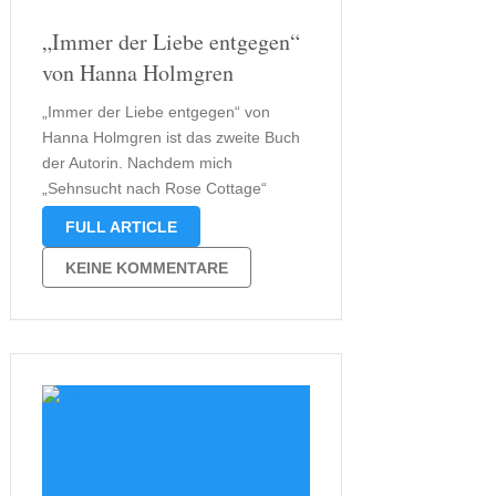
„Immer der Liebe entgegen“
von Hanna Holmgren
„Immer der Liebe entgegen“ von
Hanna Holmgren ist das zweite Buch
der Autorin. Nachdem mich
„Sehnsucht nach Rose Cottage“
positiv überrascht hat, wurde mir
FULL ARTICLE
schnell klar, dass ich die Autorin im
Auge behalten werde. Von Hanna
KEINE KOMMENTARE
Holmgren erwarte ich noch einige
gute Geschichten, wenn es um …