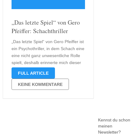
„Das letzte Spiel“ von Gero
Pfeiffer: Schachthriller
„Das letzte Spiel“ von Gero Pfeiffer ist
ein Psychothriller, in dem Schach eine
eine nicht ganz unwesentliche Rolle
spielt, deshalb erinnerte mich dieser
Thriller zunächst auch ein wenig an
FULL ARTICLE
„Das Damengambit“ von Walter Tevis.
Philipp Wendelstein, der Protagonist
KEINE KOMMENTARE
dieses Buches, ist Jurist und arbeitet
in einer …
Kennst du schon
meinen
Newsletter?