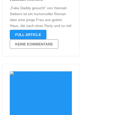
„Fake Daddy gesucht“ von Hannah
Siebern ist ein humorvoller Roman
über eine junge Frau aus gutem
Haus, die nach einer Party und zu viel
Alkohol feststellt, dass sie schwanger
FULL ARTICLE
ist. Leider kann sich Evelyn Shaw
nicht erinnern, mit wem sie die Nacht
KEINE KOMMENTARE
verbracht hat. Da dieses …