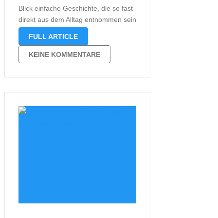
Blick einfache Geschichte, die so fast
direkt aus dem Alltag entnommen sein
könnte. Anzumerken ist, dass ich mir
FULL ARTICLE
unter diesem Buch etwas völlig
anderes vorgestellt hatte. Meine
KEINE KOMMENTARE
Erwartungen konnte das Buch somit
nicht erfüllen, was …