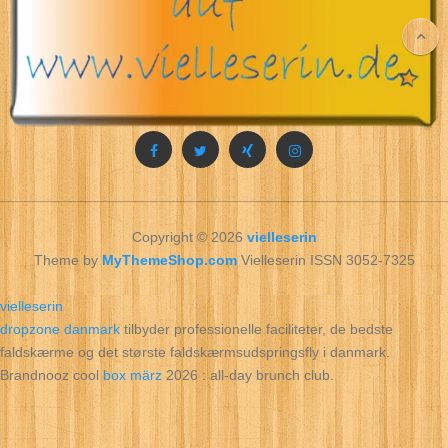
Copyright © 2026
vielleserin
Theme by
MyThemeShop.com
Vielleserin ISSN 3052-7325
vielleserin
dropzone danmark
tilbyder professionelle faciliteter, de bedste
faldskærme og det største faldskærmsudspringsfly i danmark.
Brandnooz cool
box märz
2026 : all‑day brunch club.