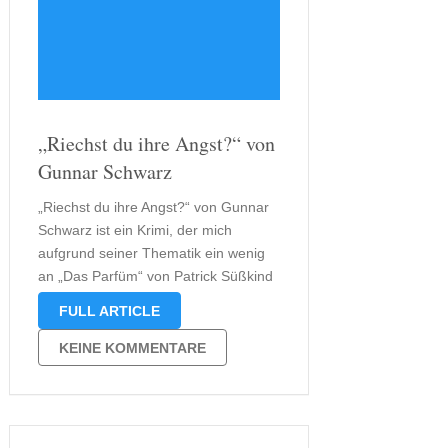
„Riechst du ihre Angst?“ von
Gunnar Schwarz
„Riechst du ihre Angst?“ von Gunnar
Schwarz ist ein Krimi, der mich
aufgrund seiner Thematik ein wenig
an „Das Parfüm“ von Patrick Süßkind
erinnert. Auch hier geht es nämlich
FULL ARTICLE
um einen Mörder, der eine besondere
Passion für Gerüche hat. Genau dies
KEINE KOMMENTARE
weckt auch meine Neugier, sodass …