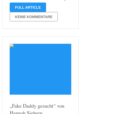
gefallen hatte, freute ich mich auf ein
FULL ARTICLE
Wiedersehen mit Familie Frost. Das
Wiedersehen mit Familie Frost kommt
KEINE KOMMENTARE
einerseits ein wenig überraschend,
andererseits war aber auch …
„Fake Daddy gesucht“ von
Hannah Siebern