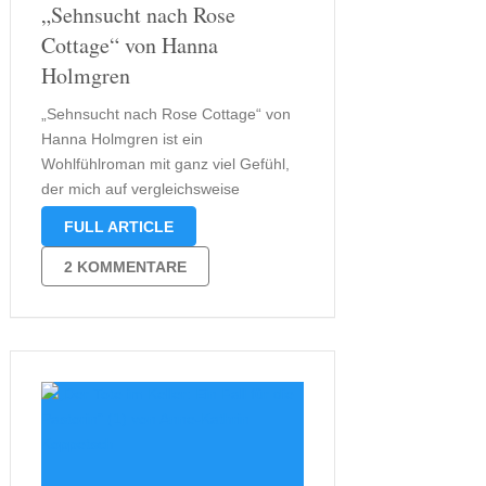
„Sehnsucht nach Rose
Cottage“ von Hanna
Holmgren
„Sehnsucht nach Rose Cottage“ von
Hanna Holmgren ist ein
Wohlfühlroman mit ganz viel Gefühl,
der mich auf vergleichsweise
ungewöhnliche Art erreichte. Auf
FULL ARTICLE
diesen Roman aufmerksam wurde ich
nämlich durch eine Postkarte, die ich
2 KOMMENTARE
von Ellie erhielt. Ellie, eigentlich Ellen
Bell, ist die Protagonistin dieses
überaus gefühlvollen Romans. …