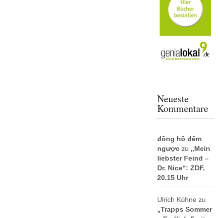
Neueste
Kommentare
đồng hồ đếm
ngược
zu
„Mein
liebster Feind –
Dr. Nice“: ZDF,
20.15 Uhr
Ulrich Kühne
zu
„Trapps Sommer