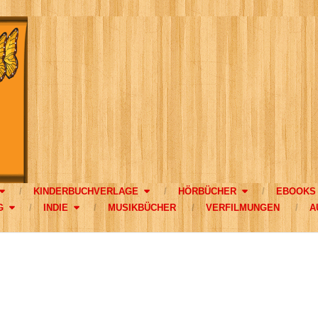
KINDERBUCHVERLAGE
HÖRBÜCHER
EBOOKS
G
INDIE
MUSIKBÜCHER
VERFILMUNGEN
A