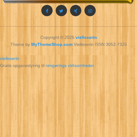
Copyright © 2026
vielleserin
Theme by
MyThemeShop.com
Vielleserin ISSN 3052-7325
vielleserin
Gratis opgavestyring til
rengørings virksomheder
.