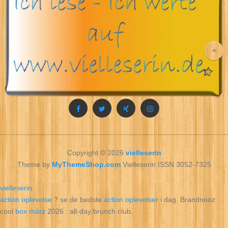
Copyright © 2026
vielleserin
Theme by
MyThemeShop.com
Vielleserin ISSN 3052-7325
vielleserin
action oplevelse
? se de bedste
action oplevelse
r i dag. Brandnooz
cool
box märz
2026 : all‑day brunch club.