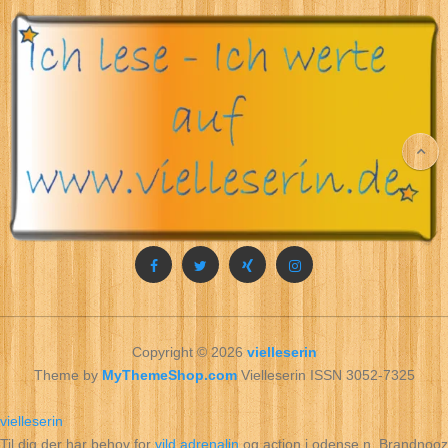
Copyright © 2026
vielleserin
Theme by
MyThemeShop.com
Vielleserin ISSN 3052-7325
vielleserin
Til dig der har behov for
vild adrenalin
og action i odense n. Brandnooz