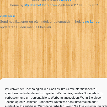
Theme by
MyThemeShop.com
Vielleserin ISSN 3052-7325
vielleserin
Send notifikationer og påmindelser automatisk — hold
dine kunder
opdaterede uden manuelt besvær.
Wir verwenden Technologien wie Cookies, um Geräteinformationen zu
speichern und/oder darauf zuzugreifen. Wir tun dies, um das Surferlebnis zu
verbessern und um personalisierte Werbung anzuzeigen. Wenn Sie diesen
Technologien zustimmen, können wir Daten wie das Surfverhalten oder
eindeutige IDs auf dieser Website verarbeiten. Wenn Sie Ihre Zustimmung nich