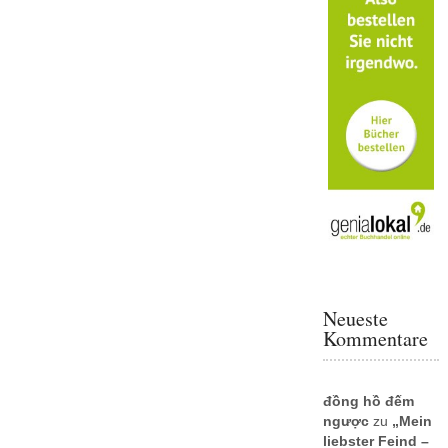
Neueste
Kommentare
đồng hồ đếm
ngược
zu
„Mein
liebster Feind –