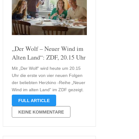
„Der Wolf – Neuer Wind im
Alten Land“: ZDF, 20.15 Uhr
Mit „Der Wolf“ wird heute um 20.15
Uhr die erste von vier neuen Folgen
der beliebten Herzkino -Reihe „Neuer
Wind im alten Land“ im ZDF gezeigt.
Ein einzelner Wolf im Alten Land
FULL ARTICLE
entzündet einen Konflikt, der tiefer
geht als bloßer Tierschutz: er legt die
KEINE KOMMENTARE
Bruchlinien einer …