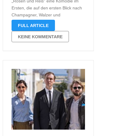
„Rosen und Reis“ eine Komödie im
Ersten, die auf den ersten Blick nach
Champagner, Walzer und
Hochzeitsglanz riecht. Dann aber
FULL ARTICLE
zieht „Rosen und Reis“ dich schnell in
die unbequemen Zwischenräume von
KEINE KOMMENTARE
Paarbeziehungen, in peinliche
Wahrheiten und scharfe
Missverständnisse. Regisseurin …