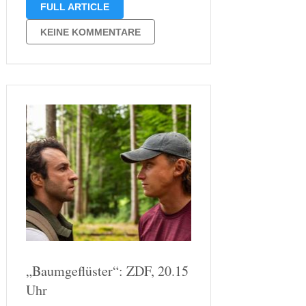
FULL ARTICLE
Sehnsucht und neue Verlockungen in
den Fokus rückt. Kate betreibt ein
KEINE KOMMENTARE
kleines Café und träumt von einem
eigenen …
„Baumgeflüster“: ZDF, 20.15
Uhr