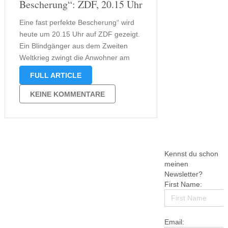
Bescherung“: ZDF, 20.15 Uhr
Eine fast perfekte Bescherung“ wird
heute um 20.15 Uhr auf ZDF gezeigt.
Ein Blindgänger aus dem Zweiten
Weltkrieg zwingt die Anwohner am
Berliner Landwehrkanal zur
FULL ARTICLE
Evakuierung, sodass Heiligabend in
der kalten Mehrzweckhalle der
KEINE KOMMENTARE
Indira‑Gandhi‑Gesamtschule
stattfindet — die unmittelbare
Situation trägt die zentrale Spannung
des Films: Außen …
Kennst du schon
meinen
Newsletter?
First Name:
Email: