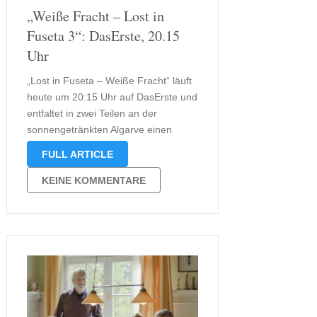
„Weiße Fracht – Lost in
Fuseta 3“: DasErste, 20.15
Uhr
„Lost in Fuseta – Weiße Fracht“ läuft
heute um 20:15 Uhr auf DasErste und
entfaltet in zwei Teilen an der
sonnengetränkten Algarve einen
Krimi, der kaltblütige Morde,
FULL ARTICLE
persönliche Verstrickungen und einen
organisierten Drogenplan zu einer
KEINE KOMMENTARE
dichten Erzählung verbindet. Die
wachsgetränkte Feder im Auge einer
Männerleiche und …