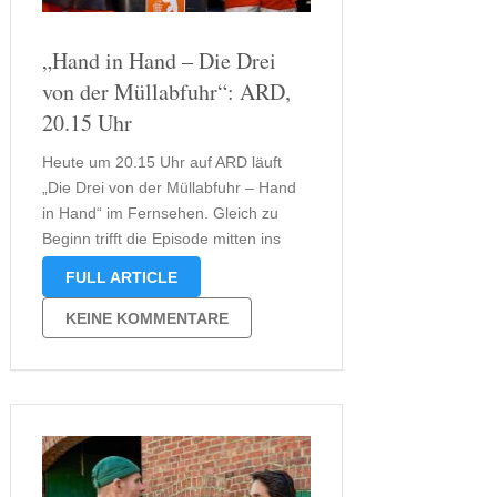
„Hand in Hand – Die Drei
von der Müllabfuhr“: ARD,
20.15 Uhr
Heute um 20.15 Uhr auf ARD läuft
„Die Drei von der Müllabfuhr – Hand
in Hand“ im Fernsehen. Gleich zu
Beginn trifft die Episode mitten ins
Herz der Stadt: Das alternative Kultur-
FULL ARTICLE
und Jugendzentrum „Venceremos“
wird Ziel gezielter Attacken, und die
KEINE KOMMENTARE
Müllwerker um Käpt’n Werner
Träsch …