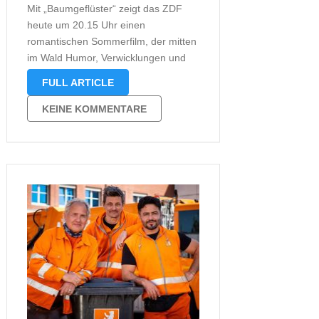
Mit „Baumgeflüster“ zeigt das ZDF
heute um 20.15 Uhr einen
romantischen Sommerfilm, der mitten
im Wald Humor, Verwicklungen und
Gefühl zu einer dichten,
FULL ARTICLE
warmherzigen Erzählung verbindet.
Yascha Krüger, Forstwirt wider Willen,
KEINE KOMMENTARE
wird kurzfristig ins Freisinger Revier
versetzt und steht plötzlich zwischen
beruflicher Pflicht und persönlicher
Sehnsucht. …