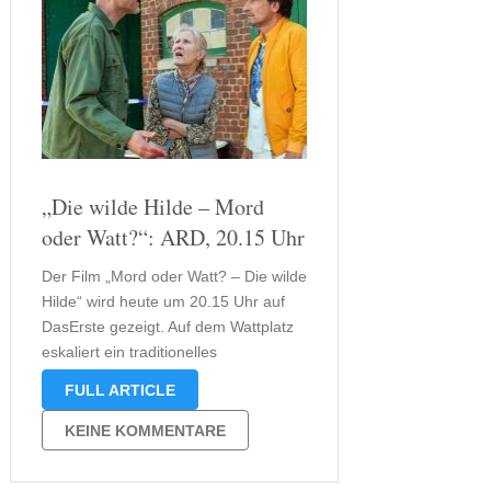
„Die wilde Hilde – Mord
oder Watt?“: ARD, 20.15 Uhr
Der Film „Mord oder Watt? – Die wilde
Hilde“ wird heute um 20.15 Uhr auf
DasErste gezeigt. Auf dem Wattplatz
eskaliert ein traditionelles
Schlickschlittenrennen zum Auslöser
FULL ARTICLE
tödlicher Verwicklungen: Adele Husom
wird tot im Schuppen von Erik
KEINE KOMMENTARE
Festerkotten gefunden, und ein
kleines Dorf rückt plötzlich unter