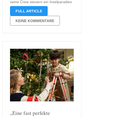
seine Crew steuern ein Inselparadies
an, doch unter der Postkartenkulisse
FULL ARTICLE
brodelt es: Elsa Westrup hat ihre
Tochter Nora mitgenommen, weil ein
KEINE KOMMENTARE
tief sitzender Wunsch nach
Veränderung sie zur Reise …
„Eine fast perfekte