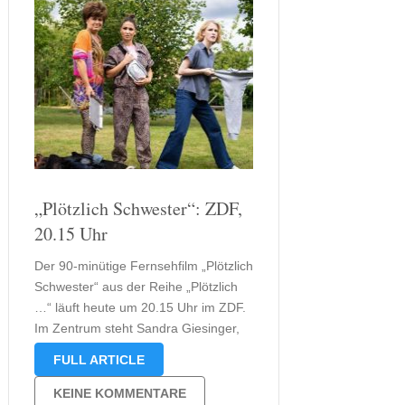
„Plötzlich Schwester“: ZDF,
20.15 Uhr
Der 90-minütige Fernsehfilm „Plötzlich
Schwester“ aus der Reihe „Plötzlich
…“ läuft heute um 20.15 Uhr im ZDF.
Im Zentrum steht Sandra Giesinger,
deren Leben kurz vor ihrer Hochzeit
FULL ARTICLE
aus den Fugen gerät. Nach dem
überraschenden Tod ihres Vaters
KEINE KOMMENTARE