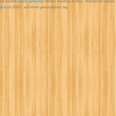
De bedste
action oplevelse
tilbud i taastrup & viby j. Brandnooz classic
box juli
2020 : auf einen genüsslichen tag.