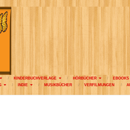
KINDERBUCHVERLAGE
HÖRBÜCHER
EBOOKS
G
INDIE
MUSIKBÜCHER
VERFILMUNGEN
A