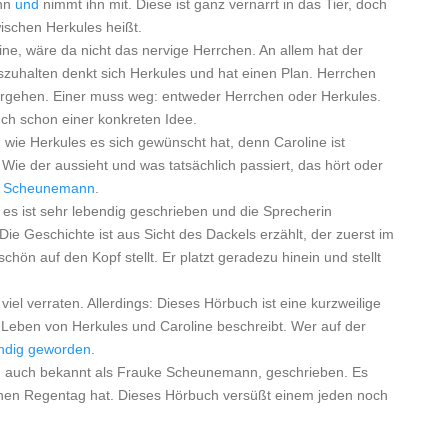
ann
und
nimmt ihn mit. Diese ist ganz vernarrt in das Tier, doch
wischen Herkules heißt.
line, wäre da nicht das nervige Herrchen. An allem hat der
zuhalten denkt sich Herkules und hat einen Plan. Herrchen
tergehen. Einer muss weg: entweder Herrchen oder Herkules.
ch schon einer konkreten Idee.
, wie Herkules es sich gewünscht hat, denn Caroline ist
 Wie der aussieht und was tatsächlich passiert, das hört oder
e Scheunemann
.
, es ist sehr lebendig geschrieben und die Sprecherin
Die Geschichte ist aus Sicht des Dackels erzählt, der zuerst im
chön auf den Kopf stellt. Er platzt geradezu hinein und stellt
iel verraten. Allerdings: Dieses Hörbuch ist eine kurzweilige
s Leben von Herkules und Caroline beschreibt. Wer auf der
ndig geworden
.
, auch bekannt als Frauke Scheunemann, geschrieben. Es
inen Regentag hat. Dieses Hörbuch versüßt einem jeden noch