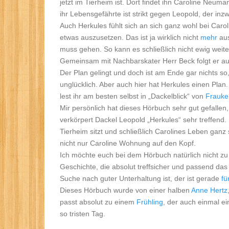
jetzt im Tierheim ist. Dort findet ihn Caroline Neum
ihr Lebensgefährte ist strikt gegen Leopold, der inz
Auch Herkules fühlt sich an sich ganz wohl bei Caro
etwas auszusetzen. Das ist ja wirklich nicht
mehr
aus
muss gehen. So kann es schließlich nicht ewig wei
Gemeinsam mit Nachbarskater Herr Beck folgt er au
Der Plan gelingt und doch ist am Ende gar nichts so
unglücklich. Aber auch hier hat Herkules einen Plan.
lest ihr am besten selbst in „Dackelblick“ von
Frauk
Mir persönlich hat dieses Hörbuch sehr gut gefallen
verkörpert Dackel Leopold „Herkules“ sehr treffend. 
Tierheim sitzt und schließlich Carolines Leben ganz s
nicht nur Caroline Wohnung auf den Kopf.
Ich möchte euch bei dem Hörbuch natürlich nicht zu v
Geschichte, die absolut treffsicher und passend da
Suche nach guter Unterhaltung ist, der ist gerade
fü
Dieses Hörbuch wurde von einer halben
Anne Hertz
passt absolut zu einem
Frühling
, der auch einmal e
so tristen Tag.