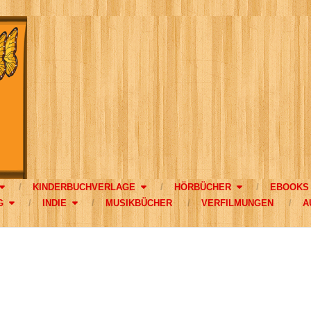
KINDERBUCHVERLAGE
HÖRBÜCHER
EBOOKS
G
INDIE
MUSIKBÜCHER
VERFILMUNGEN
A