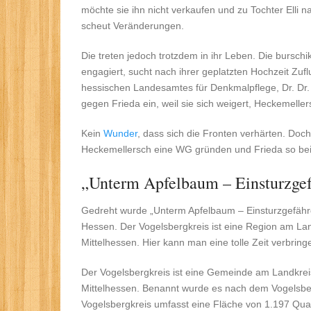
möchte sie ihn nicht verkaufen und zu Tochter Elli n
scheut Veränderungen.
Die treten jedoch trotzdem in ihr Leben. Die bursch
engagiert, sucht nach ihrer geplatzten Hochzeit Zufl
hessischen Landesamtes für Denkmalpflege, Dr. Dr. J
gegen Frieda ein, weil sie sich weigert, Heckemelle
Kein
Wunder
, dass sich die Fronten verhärten. Doch
Heckemellersch eine WG gründen und Frieda so bei
„Unterm Apfelbaum – Einsturzgef
Gedreht wurde „Unterm Apfelbaum – Einsturzgefährde
Hessen. Der Vogelsbergkreis ist eine Region am Lan
Mittelhessen. Hier kann man eine tolle Zeit verbring
Der Vogelsbergkreis ist eine Gemeinde am Landkreis
Mittelhessen. Benannt wurde es nach dem Vogelsber
Vogelsbergkreis umfasst eine Fläche von 1.197 Qua