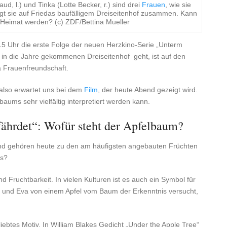
, l.) und Tinka (Lotte Becker, r.) sind drei
Frauen
, wie sie
ingt sie auf Friedas baufälligem Dreiseitenhof zusammen. Kann
e Heimat werden? (c) ZDF/Bettina Mueller
5 Uhr die erste Folge der neuen Herzkino-Serie „Unterm
 in die Jahre gekommenen Dreiseitenhof geht, ist auf den
a Frauenfreundschaft.
as also erwartet uns bei dem
Film
, der heute Abend gezeigt wird.
baums sehr vielfältig interpretiert werden kann.
ährdet“: Wofür steht der Apfelbaum?
 und gehören heute zu den am häufigsten angebauten Früchten
ms?
 Fruchtbarkeit. In vielen Kulturen ist es auch ein Symbol für
am und Eva von einem Apfel vom Baum der Erkenntnis versucht,
liebtes Motiv. In William Blakes Gedicht „Under the Apple Tree“