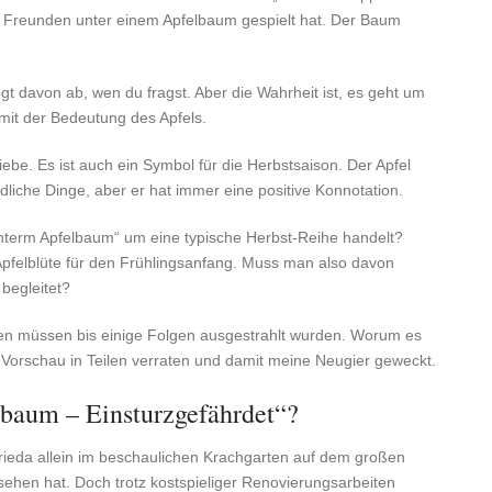
n Freunden unter einem Apfelbaum gespielt hat. Der Baum
t davon ab, wen du fragst. Aber die Wahrheit ist, es geht um
 mit der Bedeutung des Apfels.
iebe. Es ist auch ein Symbol für die Herbstsaison. Der Apfel
liche Dinge, aber er hat immer eine positive Konnotation.
nterm Apfelbaum“ um eine typische Herbst-Reihe handelt?
 Apfelblüte für den Frühlingsanfang. Muss man also davon
begleitet?
rten müssen bis einige Folgen ausgestrahlt wurden. Worum es
e Vorschau in Teilen verraten und damit meine Neugier geweckt.
baum – Einsturzgefährdet“?
Frieda allein im beschaulichen Krachgarten auf dem großen
ehen hat. Doch trotz kostspieliger Renovierungsarbeiten