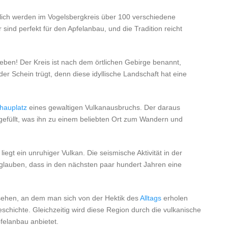
chlich werden im Vogelsbergkreis über 100 verschiedene
sind perfekt für den Apfelanbau, und die Tradition reicht
ieben! Der Kreis ist nach dem örtlichen Gebirge benannt,
er Schein trügt, denn diese idyllische Landschaft hat eine
hauplatz
eines gewaltigen Vulkanausbruchs. Der daraus
 gefüllt, was ihn zu einem beliebten Ort zum Wandern und
egt ein unruhiger Vulkan. Die seismische Aktivität in der
glauben, dass in den nächsten paar hundert Jahren eine
ssehen, an dem man sich von der Hektik des
Alltags
erholen
eschichte. Gleichzeitig wird diese Region durch die vulkanische
pfelanbau anbietet.