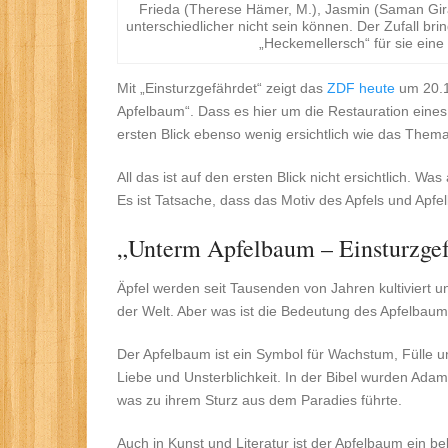
Frieda (Therese Hämer, M.), Jasmin (Saman Giraud
unterschiedlicher nicht sein können. Der Zufall br
„Heckemellersch“ für sie ein
Mit „Einsturzgefährdet“ zeigt das
ZDF
heute
um 20.1
Apfelbaum“. Dass es hier um die Restauration eines
ersten Blick ebenso wenig ersichtlich wie das Them
All das ist auf den ersten Blick nicht ersichtlich. W
Es ist Tatsache, dass das Motiv des Apfels und Apfel
„Unterm Apfelbaum – Einsturzgef
Äpfel werden seit Tausenden von Jahren kultiviert
der Welt. Aber was ist die Bedeutung des Apfelbau
Der Apfelbaum ist ein Symbol für Wachstum, Fülle und
Liebe und Unsterblichkeit. In der Bibel wurden Ad
was zu ihrem Sturz aus dem Paradies führte.
Auch in Kunst und Literatur ist der Apfelbaum ein be