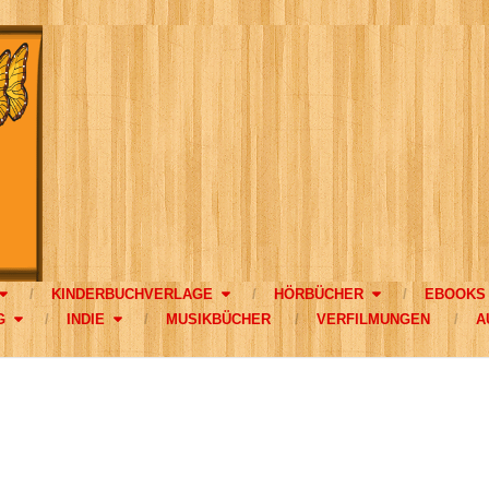
KINDERBUCHVERLAGE
HÖRBÜCHER
EBOOKS
G
INDIE
MUSIKBÜCHER
VERFILMUNGEN
A