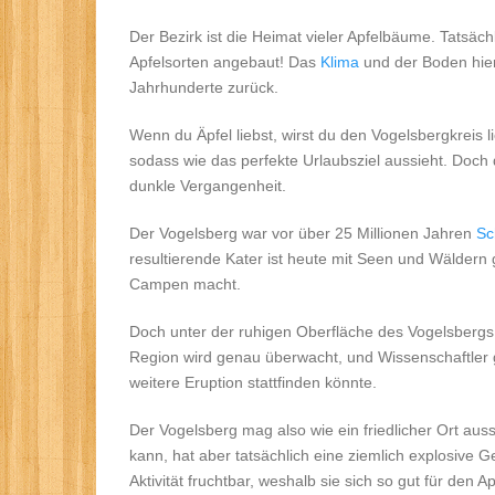
Der Bezirk ist die Heimat vieler Apfelbäume. Tatsä
Apfelsorten angebaut! Das
Klima
und der Boden hier 
Jahrhunderte zurück.
Wenn du Äpfel liebst, wirst du den Vogelsbergkreis l
sodass wie das perfekte Urlaubsziel aussieht. Doch d
dunkle Vergangenheit.
Der Vogelsberg war vor über 25 Millionen Jahren
Sc
resultierende Kater ist heute mit Seen und Wäldern
Campen macht.
Doch unter der ruhigen Oberfläche des Vogelsbergs li
Region wird genau überwacht, und Wissenschaftler 
weitere Eruption stattfinden könnte.
Der Vogelsberg mag also wie ein friedlicher Ort au
kann, hat aber tatsächlich eine ziemlich explosive G
Aktivität fruchtbar, weshalb sie sich so gut für den A