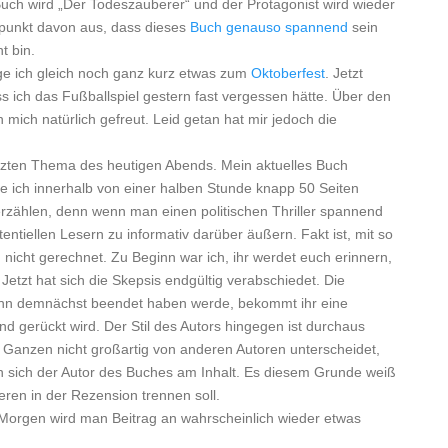
Buch wird „Der Todeszauberer“ und der Protagonist wird wieder
itpunkt davon aus, dass dieses
Buch genauso spannend
sein
t bin.
ge ich gleich noch ganz kurz etwas zum
Oktoberfest
. Jetzt
ss ich das Fußballspiel gestern fast vergessen hätte. Über den
mich natürlich gefreut. Leid getan hat mir jedoch die
etzten Thema des heutigen Abends. Mein aktuelles Buch
be ich innerhalb von einer halben Stunde knapp 50 Seiten
erzählen, denn wenn man einen politischen Thriller spannend
tentiellen Lesern zu informativ darüber äußern. Fakt ist, mit so
icht gerechnet. Zu Beginn war ich, ihr werdet euch erinnern,
Jetzt hat sich die Skepsis endgültig verabschiedet. Die
ann demnächst beendet haben werde, bekommt ihr eine
nd gerückt wird. Der Stil des Autors hingegen ist durchaus
 Ganzen nicht großartig von anderen Autoren unterscheidet,
ieren sich der Autor des Buches am Inhalt. Es diesem Grunde weiß
eren in der Rezension trennen soll.
Morgen wird man Beitrag an wahrscheinlich wieder etwas