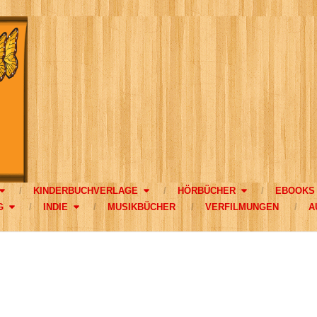
KINDERBUCHVERLAGE
HÖRBÜCHER
EBOOKS
G
INDIE
MUSIKBÜCHER
VERFILMUNGEN
A