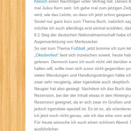
Kliesch
einen Nachfolger unter Vertrag hat. Dieses 
mal Julius Kern sein. Ich gehe mal zum jetzigen Ze
wird, wie das Letzte, so dass ich jetzt schon gespann
Soviel nur ganz kurz zum Thema Buch, natürlich sa
möchte ich euch allerdings erst einmal erzählen, da
6:1 Sieg der deutschen Nationalmannschaft habe ich 
Augenverletzung von Mertesacker.
So viel zum Thema
Fußball
, jetzt komme ich zum l
„Oktoberfest“
liest sich inzwischen soweit, heute ha
gelesen. Dennoch kann ich euch nicht viel darüber 
halten will, sollte man sich zuvor nicht gegenüber po
vielen Wendungen und Handlungssträngen hätte ich n
zwar sehr neugierig, aber irgendwie auch skeptisch. 
Neugier hat also gesiegt. Nachdem ich das Buch d
Rezension, bei der der Inhalt etwas in den Hintergru
Rezension geeignet, da er sich zwar im Großen und
jedoch irgendwie speziell ist. Es ist so, als orient
ich jetzt noch nicht genau, wie ich das eine vom and
Für heute wünsche ich euch einen schönen Abend. 
ausführlicher.