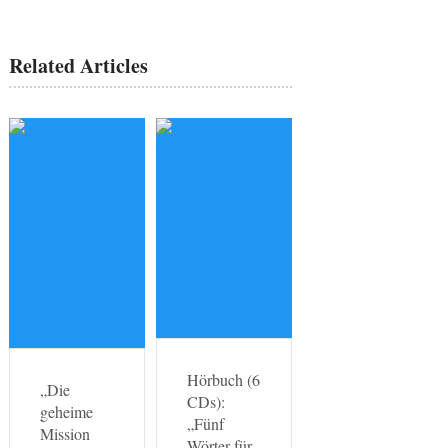
Related Articles
Hörbuch (6
„Die
CDs):
geheime
„Fünf
Mission
Wörter für