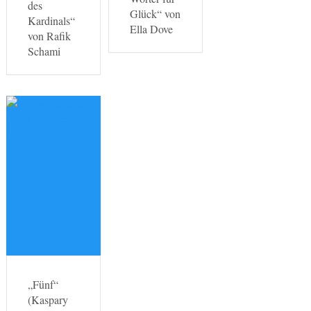
des
Glück“ von
Kardinals“
Ella Dove
von Rafik
Schami
„Fünf“
(Kaspary