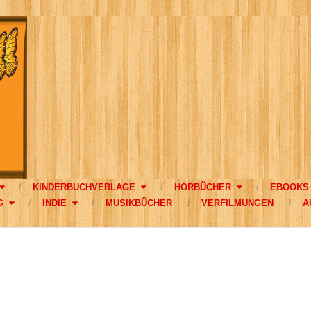
KINDERBUCHVERLAGE
HÖRBÜCHER
EBOOKS
G
INDIE
MUSIKBÜCHER
VERFILMUNGEN
A