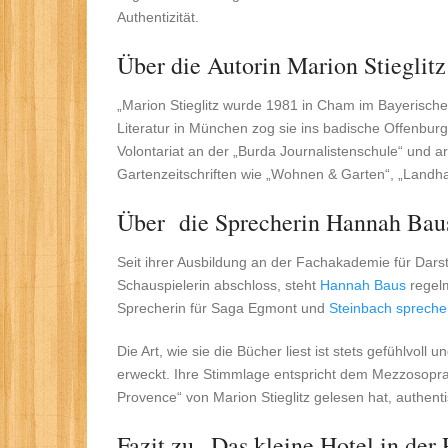
Authentizität.
Über die Autorin Marion Stieglitz
„Marion Stieglitz wurde 1981 in Cham im Bayerisc
Literatur in München zog sie ins badische Offenburg
Volontariat an der „Burda Journalistenschule“ und a
Gartenzeitschriften wie „Wohnen & Garten“, „Land
Über die Sprecherin Hannah Baus
Seit ihrer Ausbildung an der Fachakademie für Darst
Schauspielerin abschloss, steht
Hannah Baus
regelm
Sprecherin für Saga Egmont und
Steinbach sprech
Die Art, wie sie die Bücher liest ist stets gefühlvoll
erweckt. Ihre Stimmlage entspricht dem Mezzosopran. 
Provence“ von Marion Stieglitz gelesen hat, authen
Fazit zu „Das kleine Hotel in der