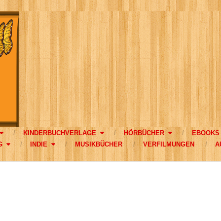
KINDERBUCHVERLAGE
HÖRBÜCHER
EBOOKS
G
INDIE
MUSIKBÜCHER
VERFILMUNGEN
A