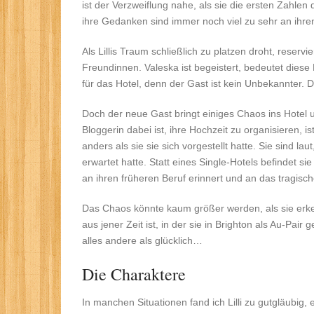
ist der Verzweiflung nahe, als sie die ersten Zahlen d
ihre Gedanken sind immer noch viel zu sehr an ihr
Als Lillis Traum schließlich zu platzen droht, reserv
Freundinnen. Valeska ist begeistert, bedeutet die
für das Hotel, denn der Gast ist kein Unbekannter. Di
Doch der neue Gast bringt einiges Chaos ins Hotel un
Bloggerin dabei ist, ihre Hochzeit zu organisieren, 
anders als sie sie sich vorgestellt hatte. Sie sind la
erwartet hatte. Statt eines Single-Hotels befindet sie
an ihren früheren Beruf erinnert und an das tragisc
Das Chaos könnte kaum größer werden, als sie erke
aus jener Zeit ist, in der sie in Brighton als Au-Pai
alles andere als glücklich…
Die Charaktere
In manchen Situationen fand ich Lilli zu gutgläubig, 