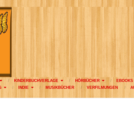
KINDERBUCHVERLAGE
HÖRBÜCHER
EBOOKS
G
INDIE
MUSIKBÜCHER
VERFILMUNGEN
A