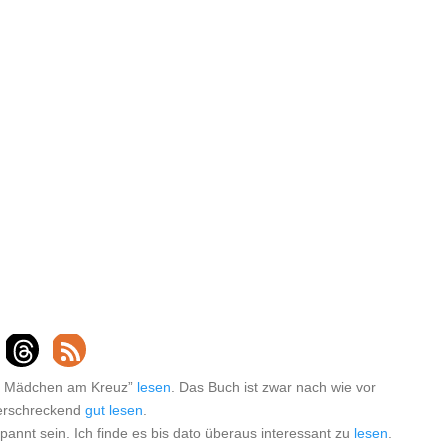
as Mädchen am Kreuz”
lesen
. Das Buch ist zwar nach wie vor
h erschreckend
gut
lesen
.
nnt sein. Ich finde es bis dato überaus interessant zu
lesen
.