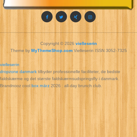
Copyright © 2026
vielleserin
Theme by
MyThemeShop.com
Vielleserin ISSN 3052-7325
vielleserin
dropzone danmark
tilbyder professionelle faciliteter, de bedste
faldskærme og det største faldskærmsudspringsfly i danmark.
Brandnooz cool
box märz
2026 : all‑day brunch club.